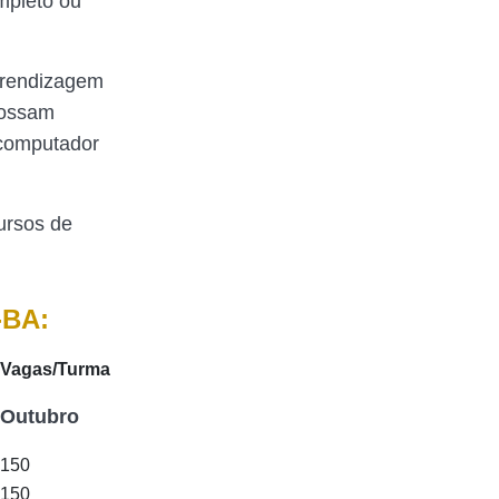
mpleto ou
Aprendizagem
 possam
 computador
ursos de
-BA:
Vagas/Turma
Outubro
150
150