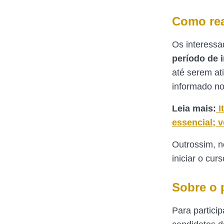
Como rea
Os interessa
período de i
até serem at
informado no 
Leia mais:
I
essencial; v
Outrossim, n
iniciar o cu
Sobre o 
Para particip