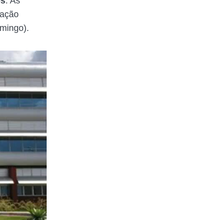
os
. As
ração
omingo).