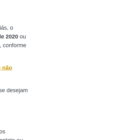
iás, o
de 2020
ou
, conforme
o não
 se desejam
 os