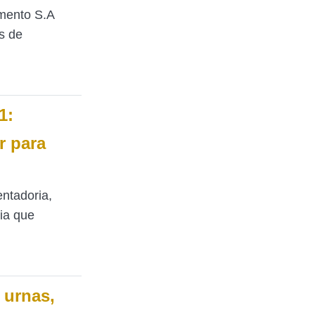
mento S.A
s de
1:
r para
entadoria,
ia que
 urnas,