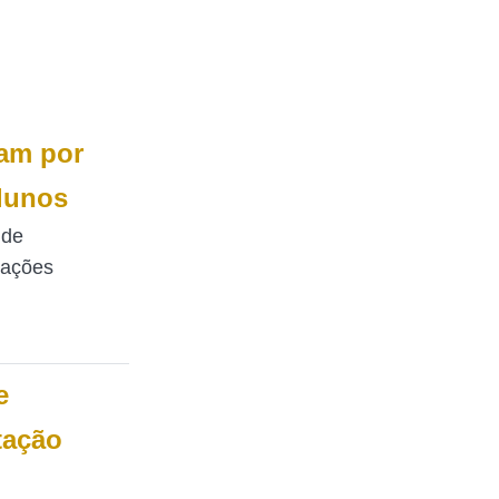
sam por
alunos
 de
lações
e
tação