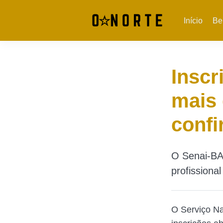
Início
Be
Inscr
mais 
confi
O Senai-BA 
profissiona
O Serviço Na