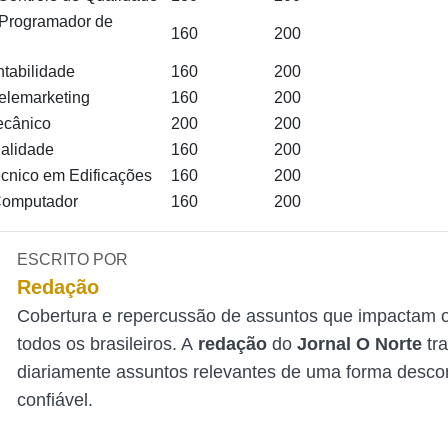
 Programador de
160
200
ntabilidade
160
200
elemarketing
160
200
ecânico
200
200
ualidade
160
200
cnico em Edificações
160
200
Computador
160
200
ESCRITO POR
Redação
Cobertura e repercussão de assuntos que impactam o
todos os brasileiros. A
redação
do
Jornal O Norte
tr
diariamente assuntos relevantes de uma forma desco
confiável.