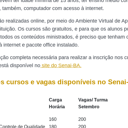
evem ter idade mínima de 15 anos, ter ensino médio co
, também, computador com acesso à internet.
ão realizadas online, por meio do Ambiente Virtual de 
tituição. Os cursos são gratuitos, e para que os alunos
odos os conteúdos ministrados, é preciso que tenham
 internet e pacote office instalado.
ão completa necessária para realizar a inscrição nos c
está disponível no
site do Senai-BA.
os cursos e vagas disponíveis no Senai
Carga
Vagas/ Turma
Horária
Setembro
160
200
 Controle de Qualidade
180
200