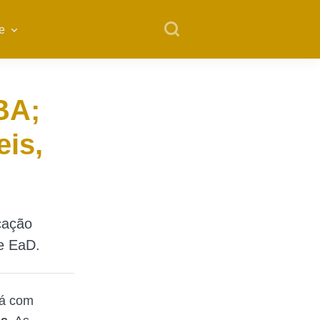
e
BA;
eis,
cação
de EaD.
tá com