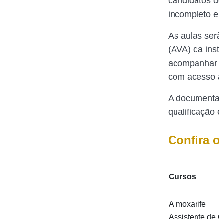
candidatos d
incompleto e
As aulas ser
(AVA) da ins
acompanhar t
com acesso à
A documentaç
qualificação 
Confira 
Cursos
Almoxarife
Assistente de