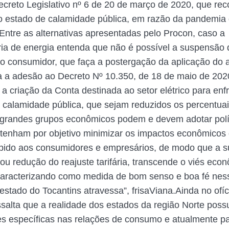
ecreto Legislativo nº 6 de 20 de março de 2020, que re
o estado de calamidade pública, em razão da pandemia
Entre as alternativas apresentadas pelo Procon, caso a
ia de energia entenda que não é possível a suspensão
ao consumidor, que faça a postergação da aplicação do
 a adesão ao Decreto Nº 10.350, de 18 de maio de 202
 a criação da Conta destinada ao setor elétrico para en
 calamidade pública, que sejam reduzidos os percentua
 grandes grupos econômicos podem e devem adotar polí
 tenham por objetivo minimizar os impactos econômicos
pido aos consumidores e empresários, de modo que a 
ou redução do reajuste tarifária, transcende o viés eco
 caracterizando como medida de bom senso e boa fé n
 estado do Tocantins atravessa”, frisaViana.Ainda no ofí
ssalta que a realidade dos estados da região Norte poss
es específicas nas relações de consumo e atualmente