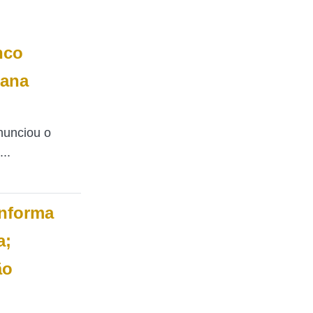
nco
eana
nunciou o
..
informa
a;
ão