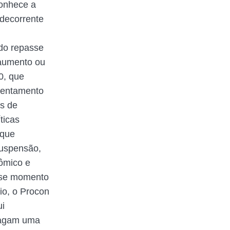
conhece a
 decorrente
 do repasse
 aumento ou
0, que
frentamento
is de
ticas
 que
suspensão,
nômico e
esse momento
cio, o Procon
ui
 pagam uma