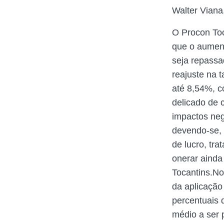
Walter Viana
O Procon Toc
que o aument
seja repassa
reajuste na t
até 8,54%, 
delicado de 
impactos neg
devendo-se, 
de lucro, tr
onerar ainda
Tocantins.No
da aplicação
percentuais 
médio a ser 