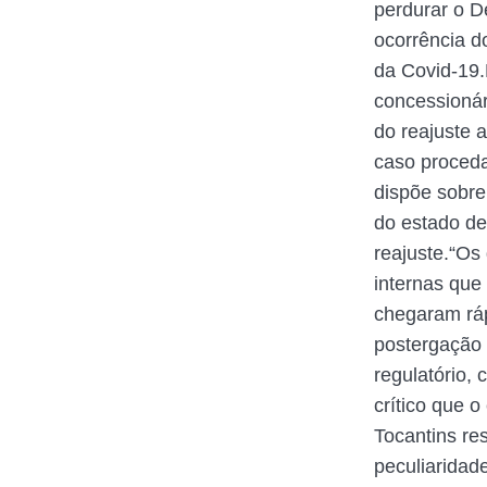
perdurar o D
ocorrência d
da Covid-19.
concessionár
do reajuste 
caso proceda
dispõe sobre
do estado de
reajuste.“Os
internas que
chegaram rá
postergação 
regulatório,
crítico que o
Tocantins re
peculiaridad