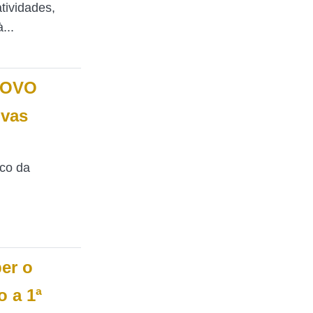
tividades,
...
NOVO
ovas
nco da
ber o
 a 1ª