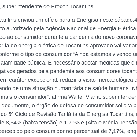
, superintendente do Procon Tocantins
antins enviou um ofício para a Energisa neste sábado,4,
o autorizado pela Agência Nacional de Energia Elétrica
do ao consumidor durante a pandemia do novo coronaví
arifa de energia elétrica do Tocantins aprovado vai vari
conforme o tipo de consumidor.“Ainda estamos vivendo
calamidade pública. É necessário adotar medidas que d
ativos gerados pela pandemia aos consumidores tocant
em caráter excepcional, reduzir a visão mercadológica
atando de uma situação humanitária de saúde humana. N
 mais o consumidor”, afirma Walter Viana, superintende
 documento, o órgão de defesa do consumidor solicita 
 do 5º Ciclo de Revisão Tarifária da Energisa Tocantins,
de 8,54% (baixa tensão) e 1,79% e (Alta e Média Tensão
percebido pelo consumidor no percentual de 7,17%, en