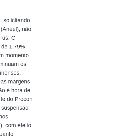
 solicitando
 (Aneel), não
rus. O
ar de 1,79%
 um momento
iminuam os
inenses,
 das margens
ão é hora de
nte do Procon
a suspensão
 nos
), com efeito
quanto