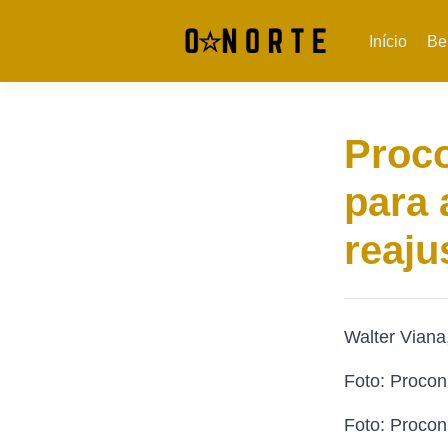
Início
Be
Proco
para 
reaju
Walter Viana
Foto: Procon
Foto: Procon