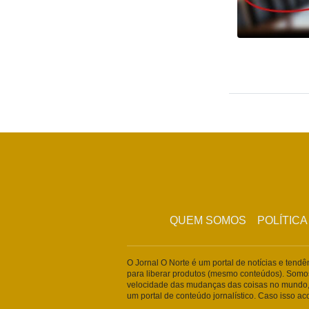
QUEM SOMOS
POLÍTICA
O Jornal O Norte é um portal de notícias e tend
para liberar produtos (mesmo conteúdos). Somo
velocidade das mudanças das coisas no mundo,
um portal de conteúdo jornalístico. Caso isso a