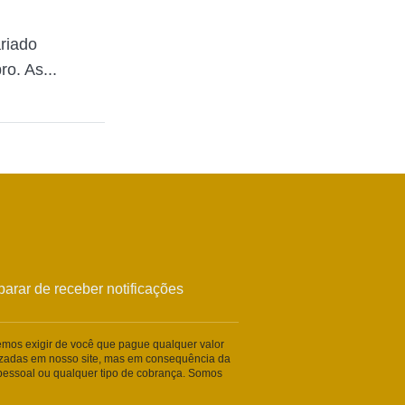
riado
o. As...
arar de receber notificações
remos exigir de você que pague qualquer valor
lizadas em nosso site, mas em consequência da
essoal ou qualquer tipo de cobrança. Somos