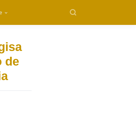
e
gisa
o de
ia