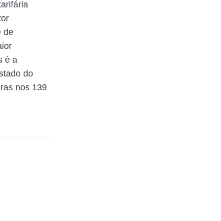
arifária
tor
e de
ior
s é a
estado do
ras nos 139