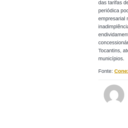
das tarifas d
periódica po
empresarial 
inadimplênci
endividament
concessionár
Tocantins, 
municípios.
Fonte:
Cone