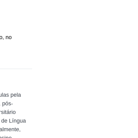
o, no
ulas pela
 pós-
itário
 de Língua
ualmente,