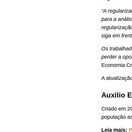
“A regulariz
para a análi
regularizaçã
siga em frent
Os trabalha
perder a opo
Economia Cri
A atualização
Auxilio 
Criado em 2
população as
Leia mais:
P