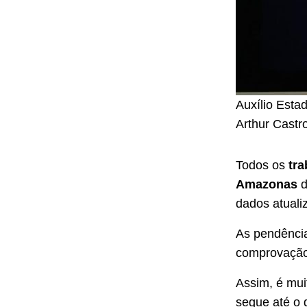
Auxílio Esta
Arthur Cast
Todos os
tr
Amazonas
d
dados atuali
As pendência
comprovação 
Assim, é mui
segue até o 