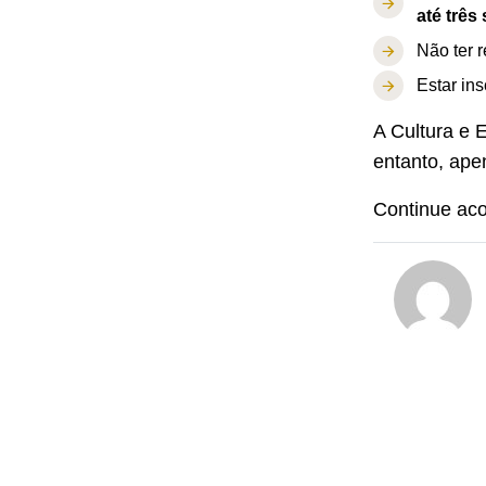
até três
Não ter 
Estar ins
A Cultura e 
entanto, ape
Continue a