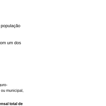
a população
 com um dos
guro-
 ou municipal,
nsal total de