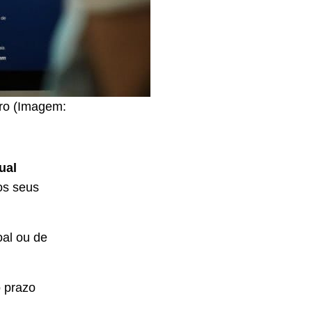
tro (Imagem:
ual
 os seus
oal ou de
o prazo