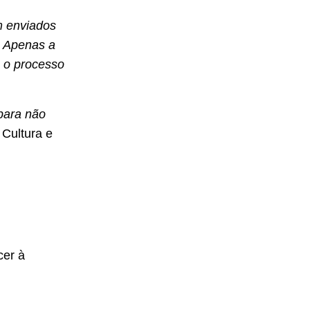
m enviados
. Apenas a
e o processo
para não
 Cultura e
cer à