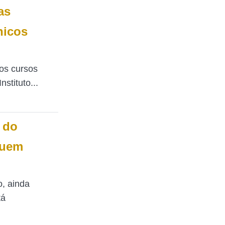
as
nicos
nos cursos
stituto...
 do
quem
o, ainda
tá