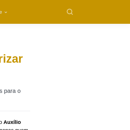
e
rizar
s para o
 o
Auxílio