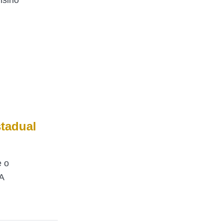
nsino
tadual
e o
A