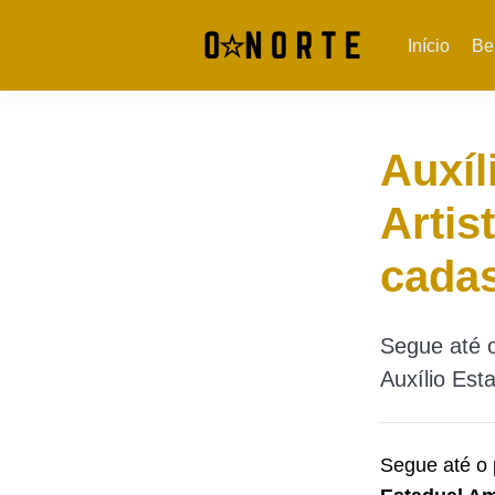
Início
Be
Auxíl
Artis
cadas
Segue até o
Auxílio Est
Segue até o 