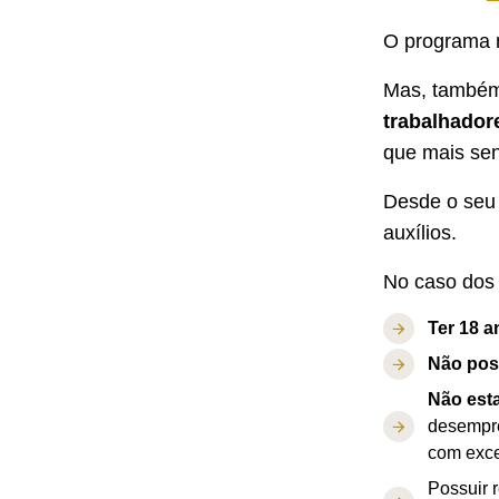
O programa n
Mas, també
trabalhador
que mais sen
Desde o seu 
auxílios.
No caso dos 
Ter 18 a
Não pos
Não est
desempre
com exce
Possuir 