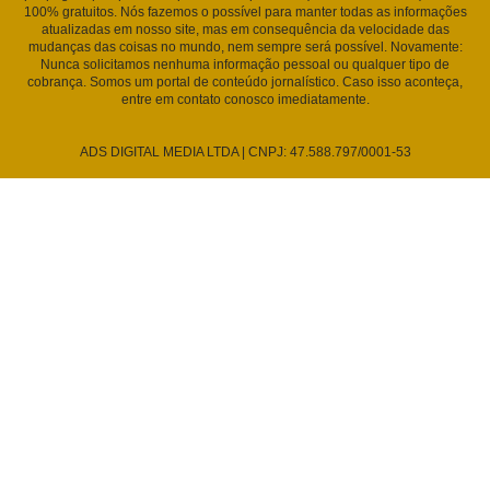
100% gratuitos. Nós fazemos o possível para manter todas as informações
atualizadas em nosso site, mas em consequência da velocidade das
mudanças das coisas no mundo, nem sempre será possível. Novamente:
Nunca solicitamos nenhuma informação pessoal ou qualquer tipo de
cobrança. Somos um portal de conteúdo jornalístico. Caso isso aconteça,
entre em contato conosco imediatamente.
ADS DIGITAL MEDIA LTDA | CNPJ: 47.588.797/0001-53