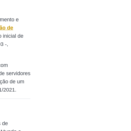
amento e
ão de
inicial de
3 -,
 com
de servidores
ação de um
1/2021.
s de