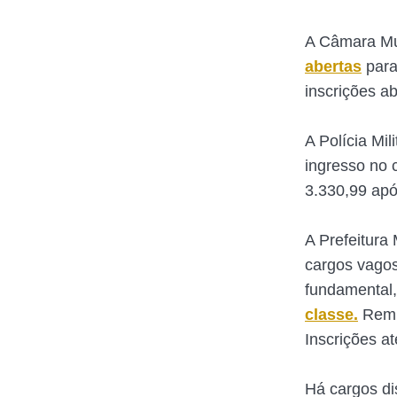
A Câmara Mun
abertas
para
inscrições ab
A Polícia Mil
ingresso no 
3.330,99 apó
A Prefeitura
cargos vagos
fundamental,
classe.
Remun
Inscrições a
Há cargos di