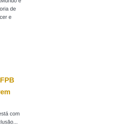
raMundo e
oria de
cer e
 IFPB
vem
 está com
lusão...