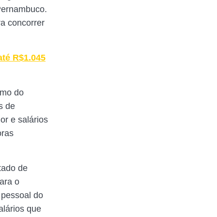
 Pernambuco.
a concorrer
até R$1.045
smo do
s de
or e salários
oras
tado de
ara o
 pessoal do
alários que