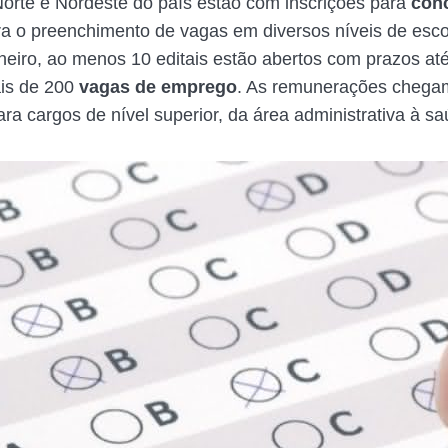
orte e Nordeste do país estão com inscrições para
con
a o preenchimento de vagas em diversos níveis de esc
eiro, ao menos 10 editais estão abertos com prazos até 
is de 200
vagas de emprego
. As remunerações chega
ra cargos de nível superior, da área administrativa à sa