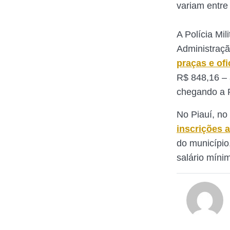
variam entre
A Polícia Mi
Administraçã
praças e ofic
R$ 848,16 – 
chegando a 
No Piauí, no
inscrições 
do município
salário míni