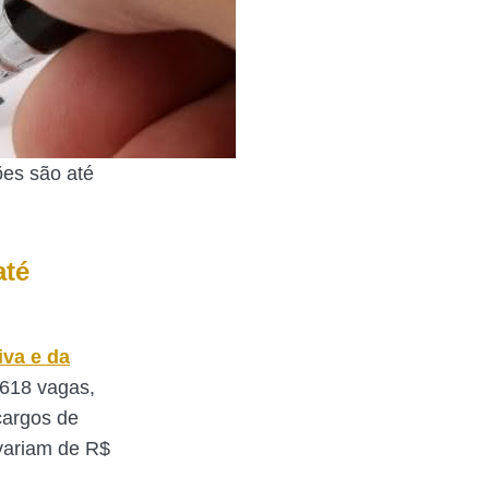
es são até
até
iva e da
 618 vagas,
cargos de
 variam de R$