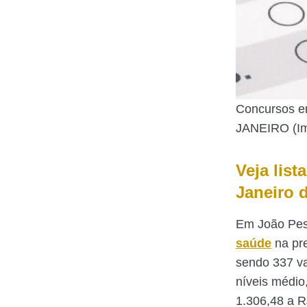
Concursos e
JANEIRO (I
Veja lis
Janeiro 
Em João Pess
saúde
na pre
sendo 337 va
níveis médio
1.306,48 a R