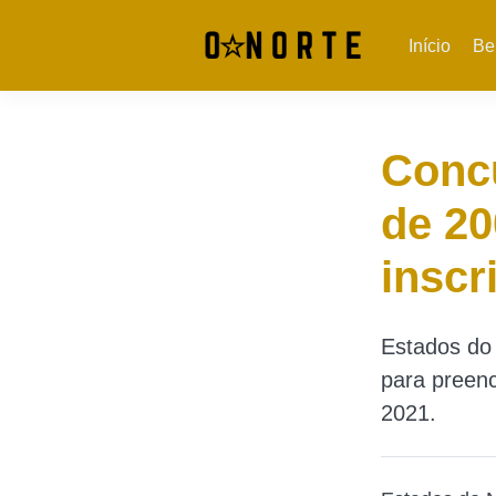
Início
Be
Conc
de 20
inscr
Estados do
para preen
2021.