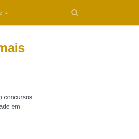
e
mais
m concursos
dade em