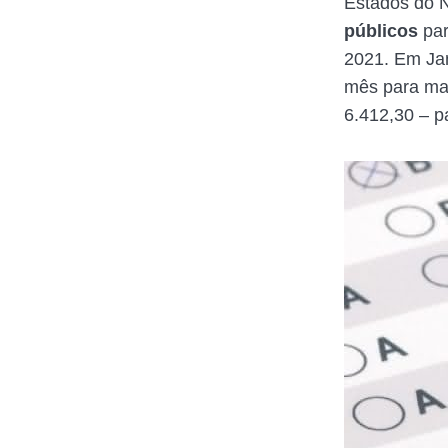
Estados do N
públicos
par
2021. Em Jan
mês para ma
6.412,30 – pa