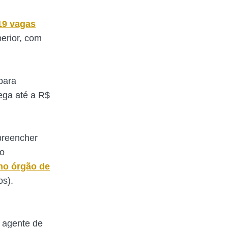
19 vagas
perior, com
para
ega até a R$
 preencher
no
 no órgão de
os).
 agente de