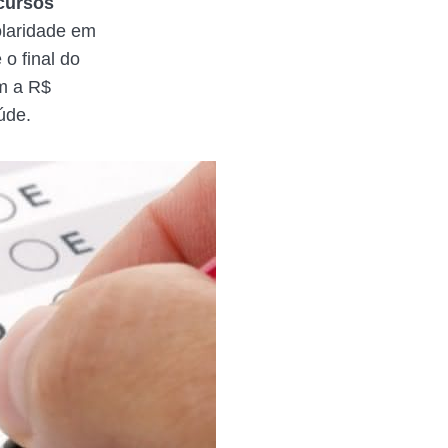
cursos
olaridade em
o final do
m a R$
úde.