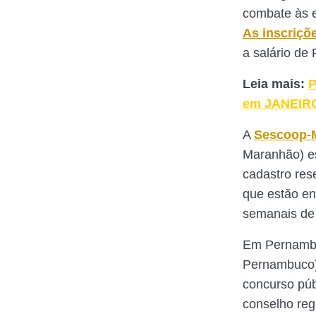
combate às e
As inscriçõ
a salário de
Leia mais:
P
em JANEIR
A
Sescoop-
Maranhão) es
cadastro res
que estão en
semanais de 
Em Pernambu
Pernambuco
concurso púb
conselho reg