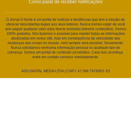
Como parar de receber notificações
O Jornal O Norte é um portal de notícias e tendências que tem a missão de
oferecer descobertas legais aos seus leitores. Nunca iremos exigir de você
que pague qualquer valor para liberar produtos (mesmo conteúdos). Somos
100% gratuitos. Nós fazemos o possível para manter todas as informações
atualizadas em nosso site, mas em consequência da velocidade das
mudanças das coisas no mundo, nem sempre será possível. Novamente:
Nunca solicitamos nenhuma informação pessoal ou qualquer tipo de
cobrança. Somos um portal de conteúdo jornalístico. Caso isso aconteça,
entre em contato conosco imediatamente.
ADS DIGITAL MEDIA LTDA | CNPJ: 47.588.797/0001-53