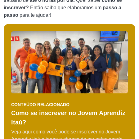
trabalho de
até 6 horas por dia
. Quer saber
como se
inscrever?
Então saiba que elaboramos um
passo a
passo
para te ajudar!
CONTEÚDO RELACIONADO
Como se inscrever no Jovem Aprendiz
Itaú?
Veja aqui como você pode se inscrever no Jovem