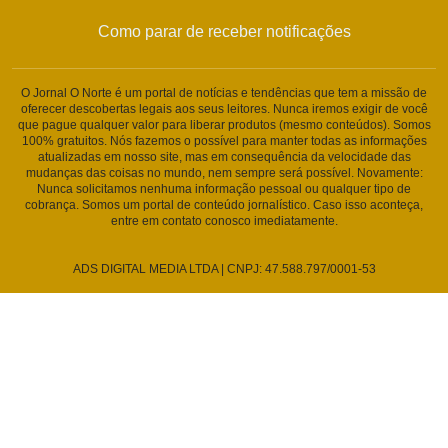
Como parar de receber notificações
O Jornal O Norte é um portal de notícias e tendências que tem a missão de
oferecer descobertas legais aos seus leitores. Nunca iremos exigir de você
que pague qualquer valor para liberar produtos (mesmo conteúdos). Somos
100% gratuitos. Nós fazemos o possível para manter todas as informações
atualizadas em nosso site, mas em consequência da velocidade das
mudanças das coisas no mundo, nem sempre será possível. Novamente:
Nunca solicitamos nenhuma informação pessoal ou qualquer tipo de
cobrança. Somos um portal de conteúdo jornalístico. Caso isso aconteça,
entre em contato conosco imediatamente.
ADS DIGITAL MEDIA LTDA | CNPJ: 47.588.797/0001-53