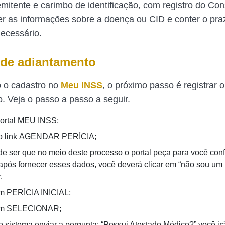
 emitente e carimbo de identificação, com registro do Co
er as informações sobre a doença ou CID e conter o pr
ecessário.
 de adiantamento
to o cadastro no
Meu INSS
, o próximo passo é registrar 
. Veja o passo a passo a seguir.
portal MEU INSS;
no link AGENDAR PERÍCIA;
e ser que no meio deste processo o portal peça para você conf
após fornecer esses dados, você deverá clicar em “não sou um 
.
m PERÍCIA INICIAL;
em SELECIONAR;
 sistema enviar a pergunta: “Possui Atestado Médico?” você irá