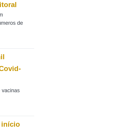
toral
em
números de
il
Covid-
 vacinas
início