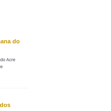
mana do
 do Acre
re
ados