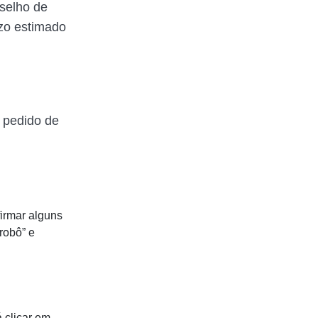
nselho de
azo estimado
o pedido de
irmar alguns
robô” e
 clicar em