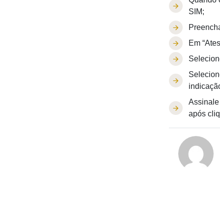
SIM;
Preencha
Em “Ates
Selecion
Selecion
indicaçã
Assinale
após cli