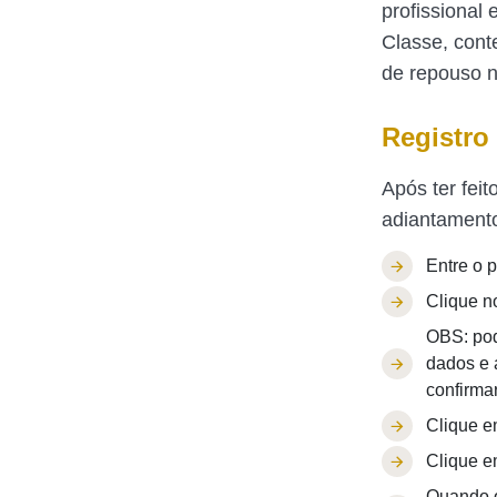
profissional
Classe, cont
de repouso n
Registro
Após ter fei
adiantamento
Entre o 
Clique 
OBS: pod
dados e 
confirmar
Clique e
Clique 
Quando o