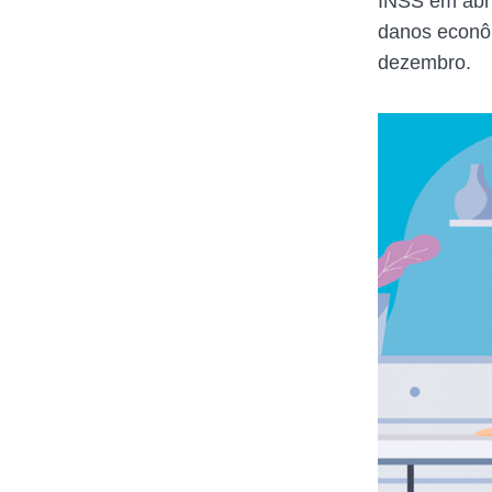
INSS em abri
danos econôm
dezembro.