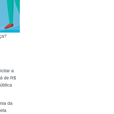
nça?
citar a
rá de R$
ública
mia da
pela