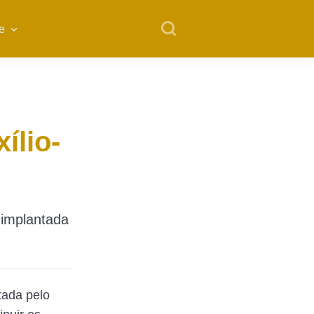
e
ílio-
 implantada
tada pelo