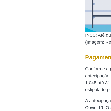
INSS: Até qu
(Imagem: Rep
Pagament
Conforme a p
antecipação 
1,045 até 31
estipulado p
A antecipaç
Covid-19. O 