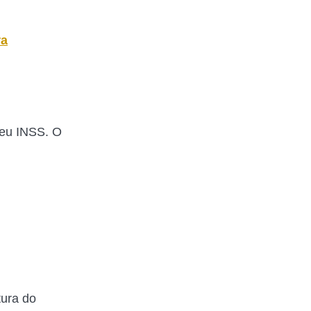
ra
Meu INSS. O
tura do