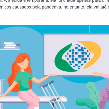
l. A medida é temporária, ela foi criada apenas para dim
icos causados pela pandemia, no entanto, ela vai até 