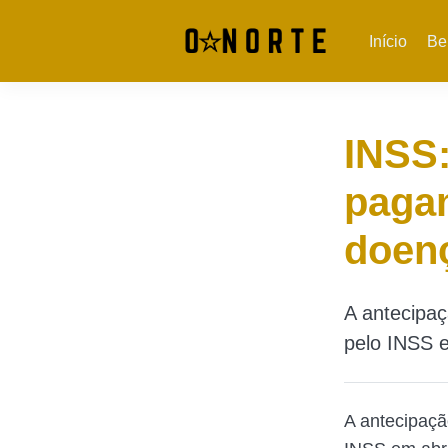
Início
Be
INSS:
pagam
doen
A antecipaç
pelo INSS e
A antecipaçã