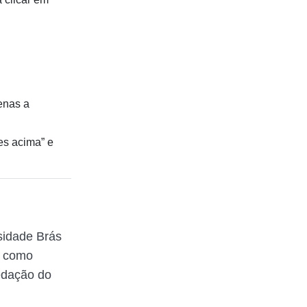
enas a
es acima” e
sidade Brás
a como
redação do