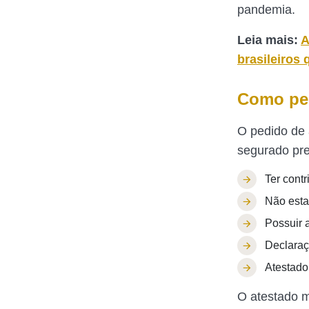
pandemia.
Leia mais:
A
brasileiros 
Como ped
O pedido de 
segurado pre
Ter cont
Não esta
Possuir 
Declaraç
Atestado
O atestado m