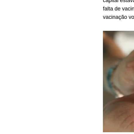
capital estav
falta de vac
vacinação vo