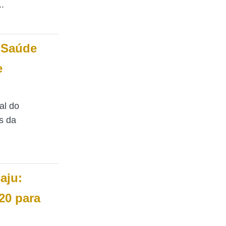
.
 Saúde
e
al do
s da
aju:
20 para