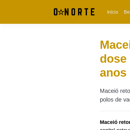
Início
Be
Macei
dose 
anos
Maceió ret
polos de va
Maceió reto