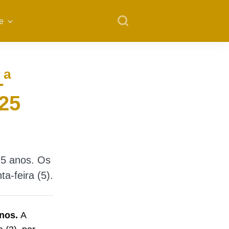
e
1ª
25
25 anos. Os
a-feira (5).
anos.
A