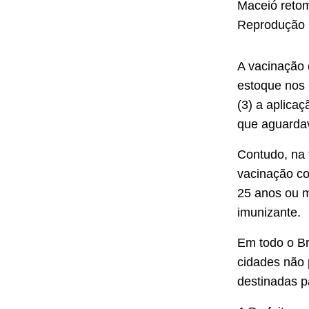
Maceió retom
Reprodução 
A vacinação 
estoque nos 
(3) a aplica
que aguarda
Contudo, na t
vacinação co
25 anos ou 
imunizante.
Em todo o Br
cidades não 
destinadas p