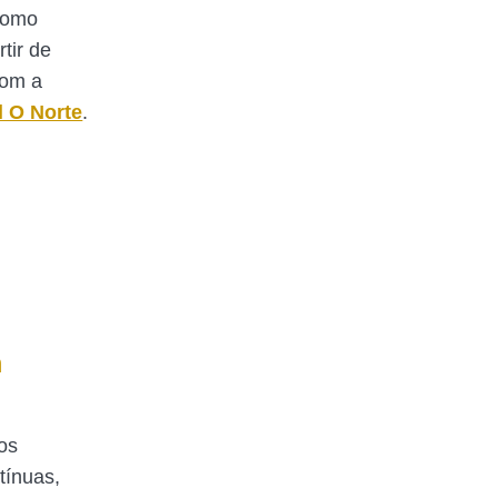
Como
rtir de
com a
l O Norte
.
m
os
tínuas,