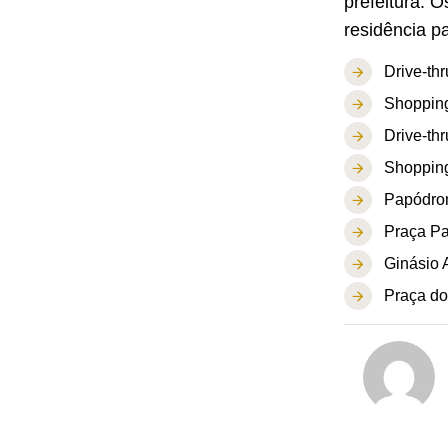
prefeitura. 
residência pa
Drive-th
Shopping
Drive-thr
Shopping
Papódrom
Praça Pa
Ginásio 
Praça do