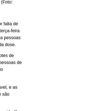
 (Foto:
 falta de
erça-feira
ara pessoas
da dose.
otes de
 pessoas de
do
vel, e as
e são