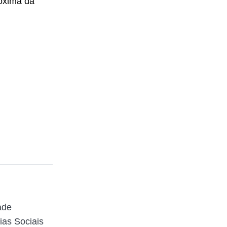
róxima da
ade
ias Sociais