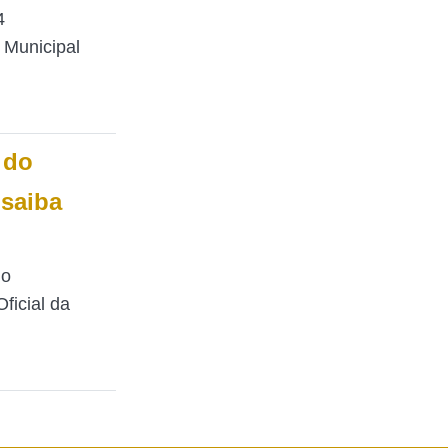
4
 Municipal
 do
 saiba
 o
ficial da