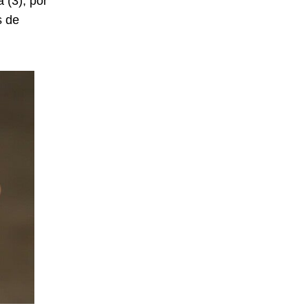
 (3), por
s de