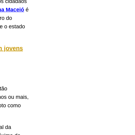
os cidadãos
na Maceió
é
ro do
e o estado
m jovens
tão
nos ou mais,
foto como
al da