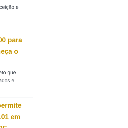
eição e
00 para
eça o
eto que
dos e...
permite
101 em