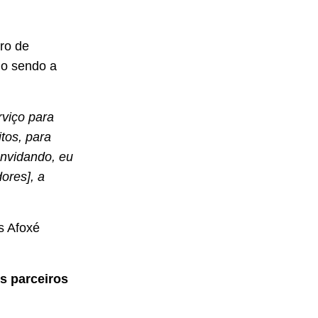
ro de
mo sendo a
viço para
tos, para
onvidando, eu
ores], a
s Afoxé
s parceiros