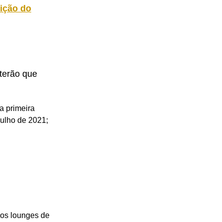
dição do
terão que
a primeira
julho de 2021;
 os lounges de