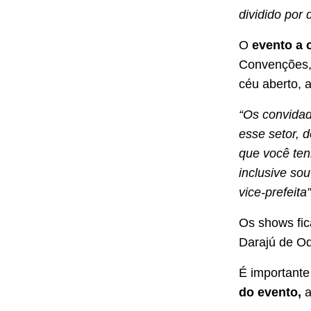
dividido por 
O
evento a 
Convenções, 
céu aberto, a
“Os convidad
esse setor, d
que você ten
inclusive so
vice-prefeita
Os shows fic
Darajú de Od
É importante
do evento,
a