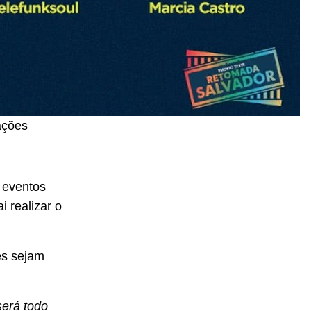
ações
 eventos
i realizar o
es sejam
será todo