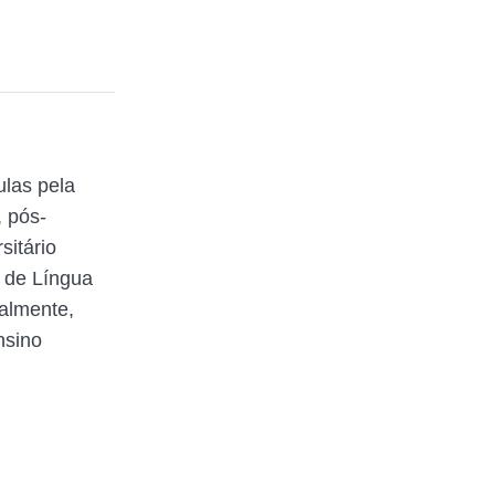
ulas pela
 pós-
itário
 de Língua
ualmente,
nsino