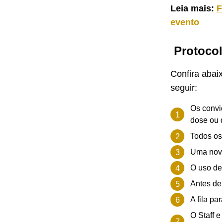
Leia mais:
F
evento
Protocol
Confira abai
seguir:
Os convi
dose ou 
Todos os
Uma nova
O uso de
Antes de 
A fila p
O Staff 