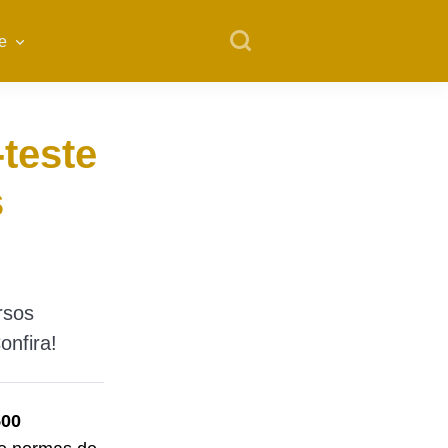
e
-teste
s
rsos
onfira!
500