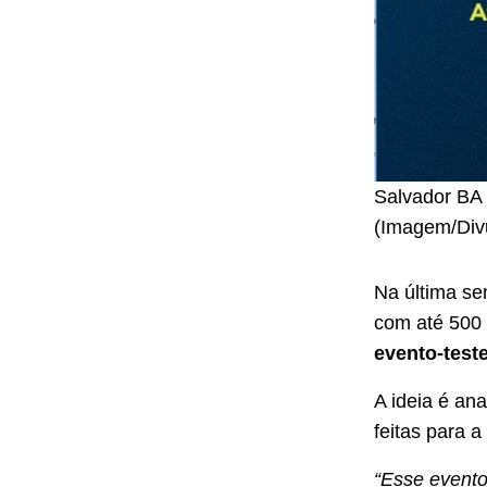
Salvador BA 
(Imagem/Divu
Na última se
com até 500 p
evento-teste
A ideia é an
feitas para 
“Esse evento