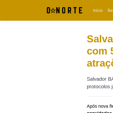
Início
Be
Salva
com 5
atraç
Salvador BA
protocolos 
Após nova fl