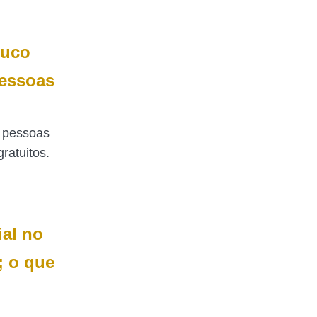
buco
pessoas
 pessoas
ratuitos.
ial no
); o que