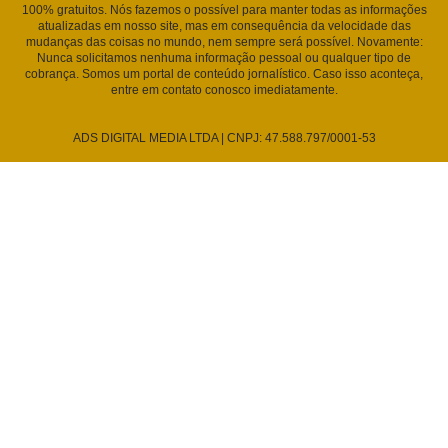
100% gratuitos. Nós fazemos o possível para manter todas as informações
atualizadas em nosso site, mas em consequência da velocidade das
mudanças das coisas no mundo, nem sempre será possível. Novamente:
Nunca solicitamos nenhuma informação pessoal ou qualquer tipo de
cobrança. Somos um portal de conteúdo jornalístico. Caso isso aconteça,
entre em contato conosco imediatamente.
ADS DIGITAL MEDIA LTDA | CNPJ: 47.588.797/0001-53