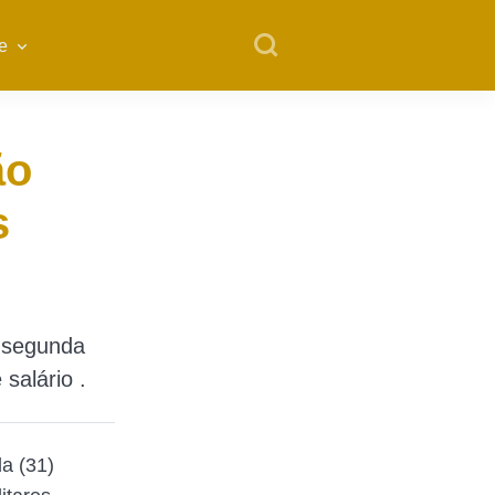
e
ão
s
a segunda
salário .
a (31)