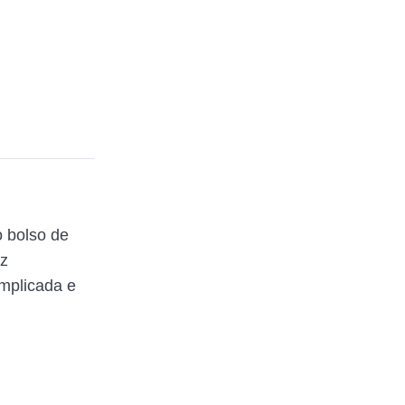
 bolso de
az
mplicada e