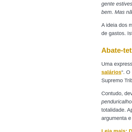
gente estive
bem. Mas não
A ideia dos 
de gastos. Is
Abate-tet
Uma expressã
salários
“. O
Supremo Trib
Contudo, dev
penduricalho
totalidade. 
argumenta e l
Leia mais: 