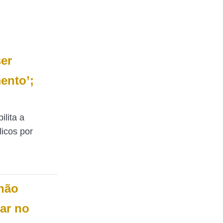
ser
ento’;
ilita a
icos por
 não
ar no