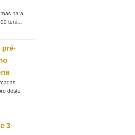
rnas para
20 terá...
 pré-
no
ona
rcadas
ro deste
e 3