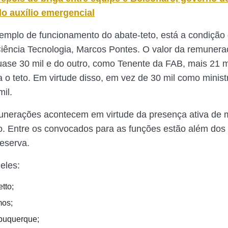
do auxílio emergencial
plo de funcionamento do abate-teto, está a condição 
Ciência Tecnologia, Marcos Pontes. O valor da remuner
quase 30 mil e do outro, como Tenente da FAB, mais 21 mi
a o teto. Em virtude disso, em vez de 30 mil como minis
il.
nerações acontecem em virtude da presença ativa de mi
o. Entre os convocados para as funções estão além dos 
reserva.
eles:
tto;
mos;
buquerque;