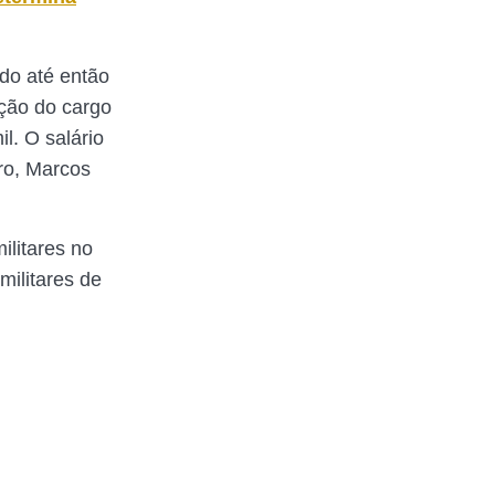
do até então
ação do cargo
l. O salário
tro, Marcos
litares no
militares de