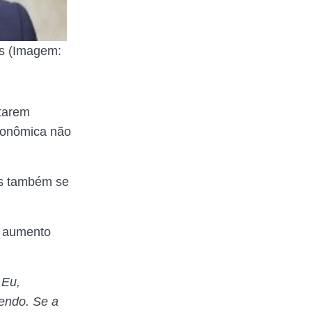
es (Imagem:
ntarem
econômica não
as também se
m aumento
 Eu,
endo. Se a