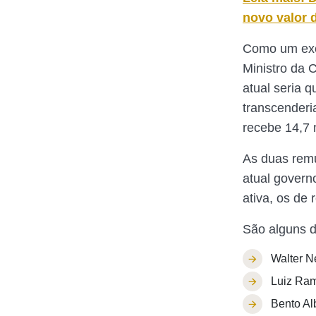
novo valor 
Como um exem
Ministro da 
atual seria 
transcenderi
recebe 14,7 m
As duas remu
atual govern
ativa, os de 
São alguns d
Walter Ne
Luiz Ra
Bento Al