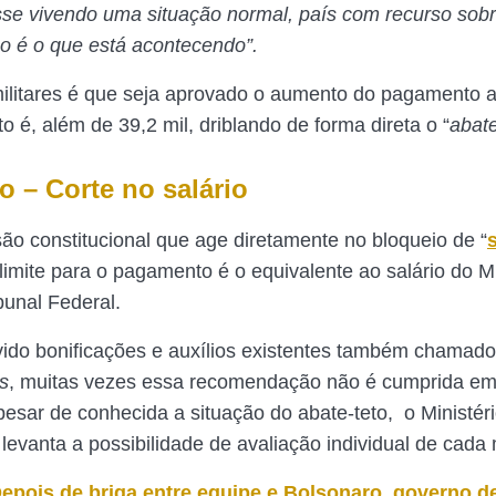
sse vivendo uma situação normal, país com recurso sob
 é o que está acontecendo”.
militares é que seja aprovado o aumento do pagamento a
to é, além de 39,2 mil, driblando de forma direta o “
abate
o – Corte no salário
o constitucional que age diretamente no bloqueio de “
 limite para o pagamento é o equivalente ao salário do M
unal Federal.
ido bonificações e auxílios existentes também chamad
s
, muitas vezes essa recomendação não é cumprida em
Apesar de conhecida a situação do abate-teto, o Ministér
evanta a possibilidade de avaliação individual de cada m
Depois de briga entre equipe e Bolsonaro, governo d