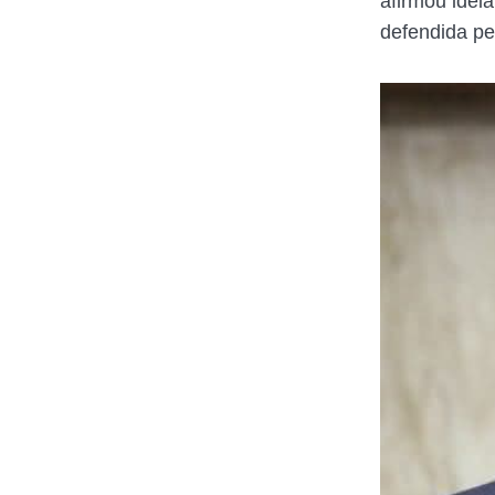
afirmou ideia
defendida pel