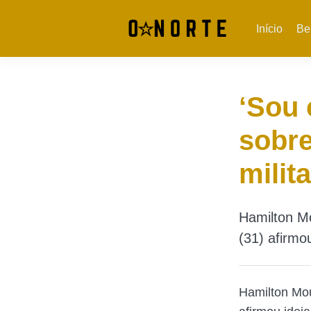
Início
Be
‘Sou 
sobre
milit
Hamilton M
(31) afirmo
Hamilton Mou