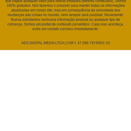
que pague qualquer valor para liberar produtos (mesmo conteúdos). Somos
100% gratuitos. Nós fazemos o possível para manter todas as informações
atualizadas em nosso site, mas em consequência da velocidade das
mudanças das coisas no mundo, nem sempre será possível. Novamente:
Nunca solicitamos nenhuma informação pessoal ou qualquer tipo de
cobrança. Somos um portal de conteúdo jornalístico. Caso isso aconteça,
entre em contato conosco imediatamente.
ADS DIGITAL MEDIA LTDA | CNPJ: 47.588.797/0001-53