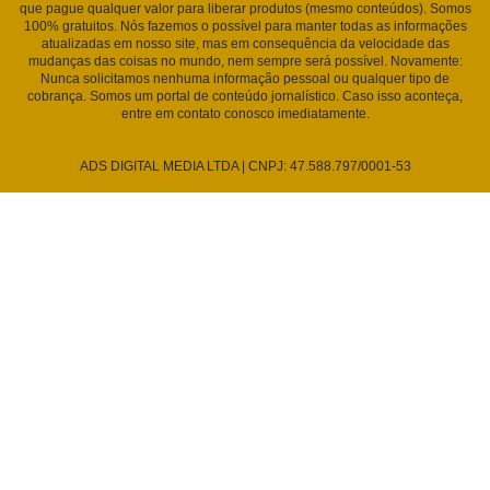
que pague qualquer valor para liberar produtos (mesmo conteúdos). Somos
100% gratuitos. Nós fazemos o possível para manter todas as informações
atualizadas em nosso site, mas em consequência da velocidade das
mudanças das coisas no mundo, nem sempre será possível. Novamente:
Nunca solicitamos nenhuma informação pessoal ou qualquer tipo de
cobrança. Somos um portal de conteúdo jornalístico. Caso isso aconteça,
entre em contato conosco imediatamente.
ADS DIGITAL MEDIA LTDA | CNPJ: 47.588.797/0001-53