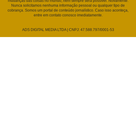
mudanças das coisas no mundo, nem sempre será possível. Novamente:
Nunca solicitamos nenhuma informação pessoal ou qualquer tipo de
cobrança. Somos um portal de conteúdo jornalístico. Caso isso aconteça,
entre em contato conosco imediatamente.
ADS DIGITAL MEDIA LTDA | CNPJ: 47.588.797/0001-53