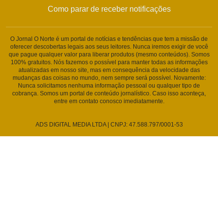
Como parar de receber notificações
O Jornal O Norte é um portal de notícias e tendências que tem a missão de
oferecer descobertas legais aos seus leitores. Nunca iremos exigir de você
que pague qualquer valor para liberar produtos (mesmo conteúdos). Somos
100% gratuitos. Nós fazemos o possível para manter todas as informações
atualizadas em nosso site, mas em consequência da velocidade das
mudanças das coisas no mundo, nem sempre será possível. Novamente:
Nunca solicitamos nenhuma informação pessoal ou qualquer tipo de
cobrança. Somos um portal de conteúdo jornalístico. Caso isso aconteça,
entre em contato conosco imediatamente.
ADS DIGITAL MEDIA LTDA | CNPJ: 47.588.797/0001-53