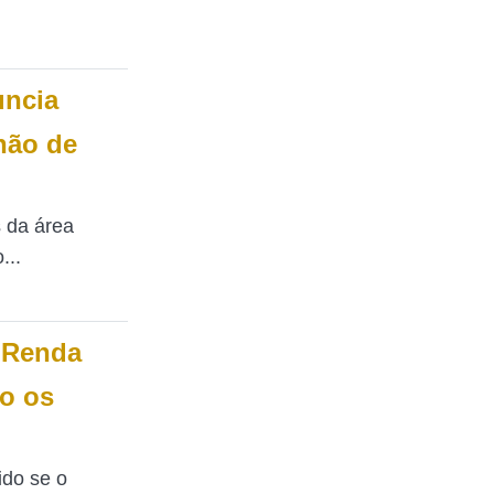
uncia
hão de
 da área
...
 Renda
o os
ido se o