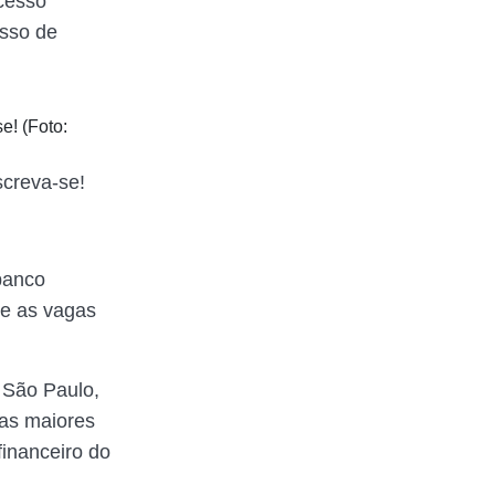
ocesso
esso de
screva-se!
banco
ue as vagas
 São Paulo,
das maiores
financeiro do