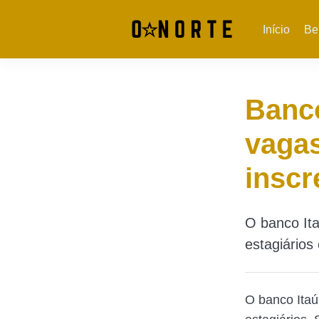
Início
Be
Banco
vagas
inscr
O banco Ita
estagiários
O banco Itaú