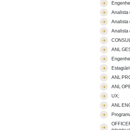
Engenhei
Analista
Analista
Analista
CONSUL
ANL GES
Engenhei
Estagiár
ANL PR
ANL OP
UX;
ANL ENG
Programa
OFFICE