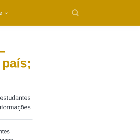
e
L
país;
 estudantes
informações
ntes