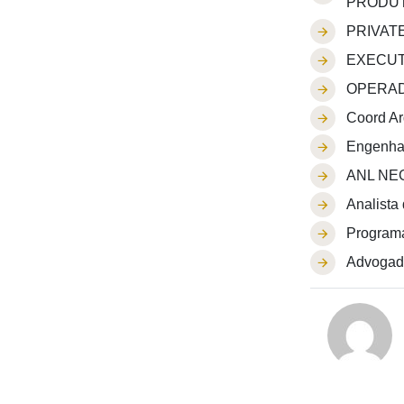
PRODUT
PRIVAT
EXECUT
OPERAD
Coord Ar
Engenhar
ANL NEG
Analista
Programa
Advogado