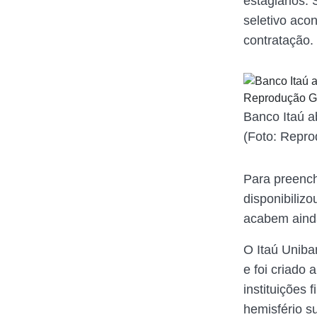
estagiários.
seletivo aco
contratação.
Banco Itaú a
(Foto: Repr
Para preench
disponibiliz
acabem aind
O Itaú Uniba
e foi criado 
instituições 
hemisfério s