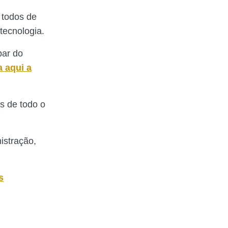
 todos de
tecnologia.
par do
 aqui a
s de todo o
istração,
s