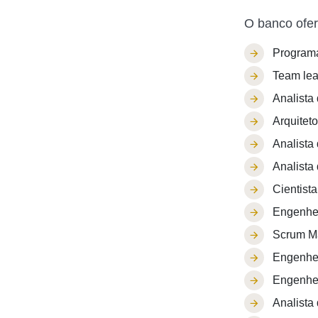
O banco ofer
Programa
Team lea
Analista
Arquitet
Analista
Analista
Cientist
Engenhei
Scrum Ma
Engenhei
Engenhei
Analista