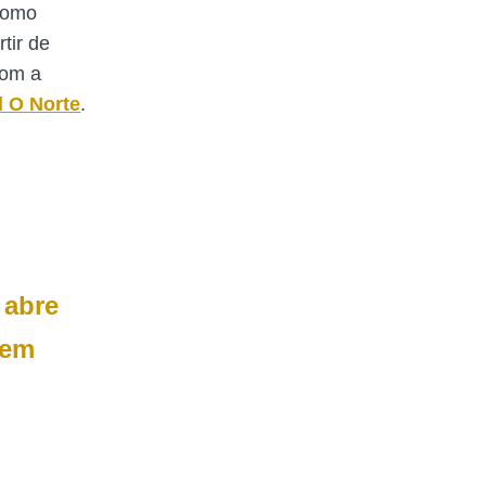
Como
rtir de
com a
l O Norte
.
 abre
 em