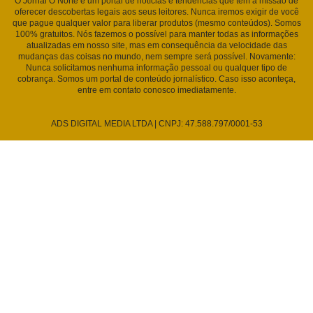
O Jornal O Norte é um portal de notícias e tendências que tem a missão de
oferecer descobertas legais aos seus leitores. Nunca iremos exigir de você
que pague qualquer valor para liberar produtos (mesmo conteúdos). Somos
100% gratuitos. Nós fazemos o possível para manter todas as informações
atualizadas em nosso site, mas em consequência da velocidade das
mudanças das coisas no mundo, nem sempre será possível. Novamente:
Nunca solicitamos nenhuma informação pessoal ou qualquer tipo de
cobrança. Somos um portal de conteúdo jornalístico. Caso isso aconteça,
entre em contato conosco imediatamente.
ADS DIGITAL MEDIA LTDA | CNPJ: 47.588.797/0001-53