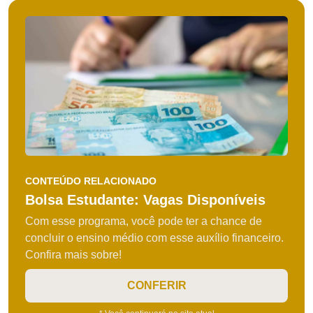
CONTEÚDO RELACIONADO
Bolsa Estudante: Vagas Disponíveis
Com esse programa, você pode ter a chance de
concluir o ensino médio com esse auxílio financeiro.
Confira mais sobre!
CONFERIR