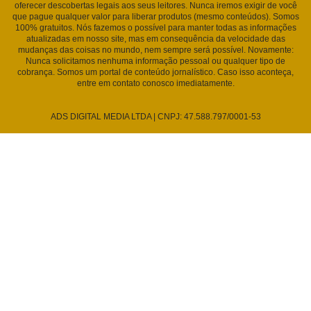
oferecer descobertas legais aos seus leitores. Nunca iremos exigir de você
que pague qualquer valor para liberar produtos (mesmo conteúdos). Somos
100% gratuitos. Nós fazemos o possível para manter todas as informações
atualizadas em nosso site, mas em consequência da velocidade das
mudanças das coisas no mundo, nem sempre será possível. Novamente:
Nunca solicitamos nenhuma informação pessoal ou qualquer tipo de
cobrança. Somos um portal de conteúdo jornalístico. Caso isso aconteça,
entre em contato conosco imediatamente.
ADS DIGITAL MEDIA LTDA | CNPJ: 47.588.797/0001-53