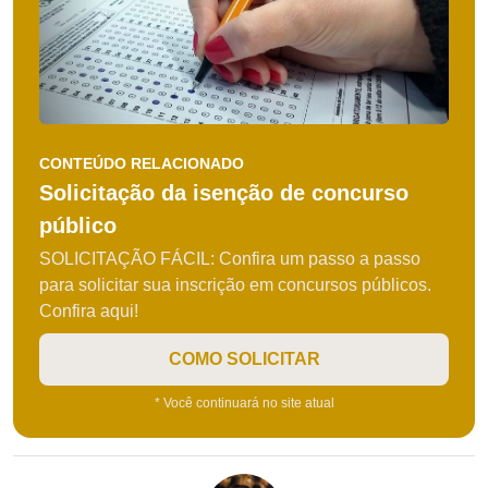
CONTEÚDO RELACIONADO
Solicitação da isenção de concurso
público
SOLICITAÇÃO FÁCIL: Confira um passo a passo
para solicitar sua inscrição em concursos públicos.
Confira aqui!
COMO SOLICITAR
* Você continuará no site atual