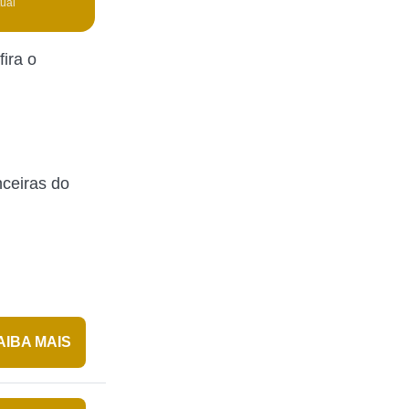
tual
ira o
nceiras do
AIBA MAIS