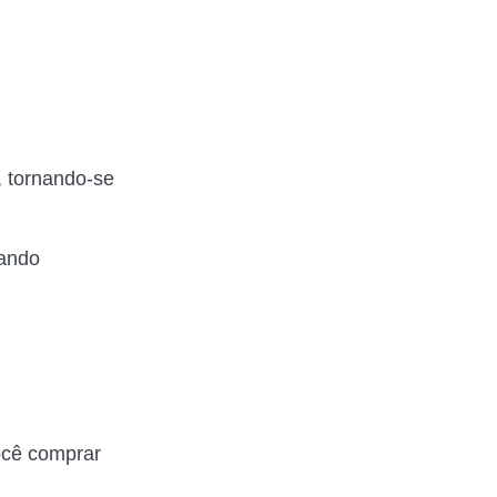
, tornando-se
zando
ocê comprar