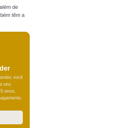
 além de
mbém têm a
der
ander, você
do seu
35 anos,
pagamento.