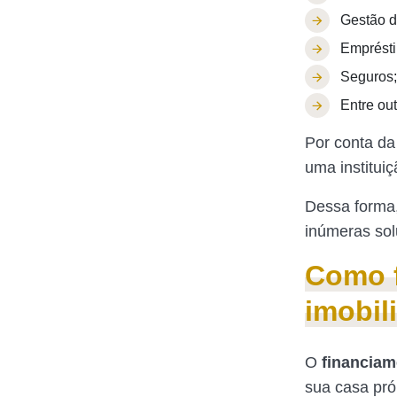
Gestão d
Emprést
Seguros;
Entre out
Por conta da
uma instituiç
Dessa forma,
inúmeras sol
Como f
imobil
O
financiam
sua casa próp