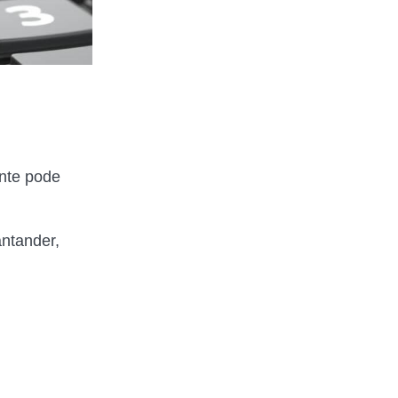
ente pode
antander,