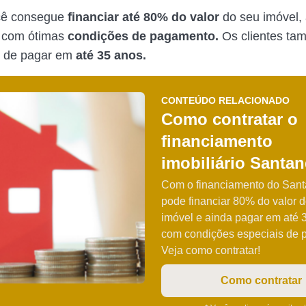
cê consegue
financiar até 80% do valor
do seu imóvel,
r com ótimas
condições de pagamento.
Os clientes ta
e de pagar em
até 35 anos.
CONTEÚDO RELACIONADO
Como contratar o
financiamento
imobiliário Santan
Com o financiamento do Sant
pode financiar 80% do valor 
imóvel e ainda pagar em até 
com condições especiais de 
Veja como contratar!
Como contratar