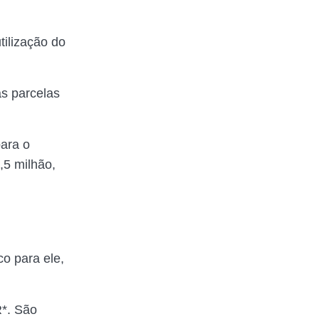
tilização do
s parcelas
para o
,5 milhão,
co para ele,
*. São