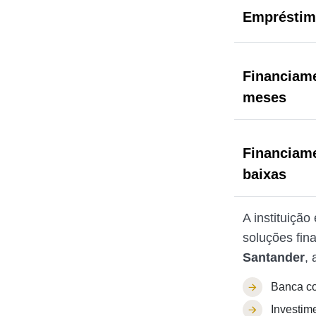
Empréstim
Financiame
meses
Financiame
baixas
A instituiçã
soluções fin
Santander
, 
Banca co
Investim