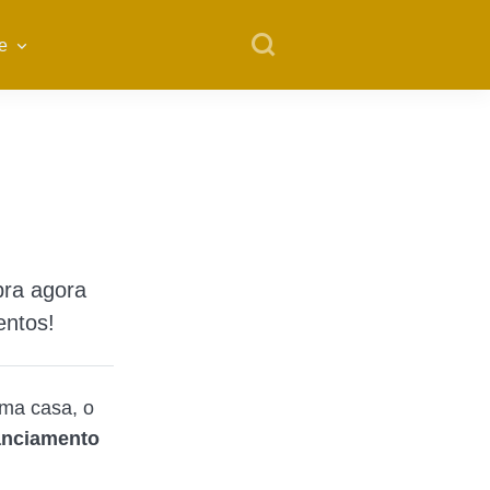
e
bra agora
entos!
uma casa, o
anciamento