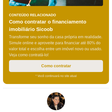
CONTEÚDO RELACIONADO
Como contratar o financiamento
imobiliário Sicoob
Transforme seu sonho da casa própria em realidade.
Simule online e aproveite para financiar até 80% do
valor total e escolha entre um imóvel novo ou usado.
Veja como contratá-lo!
Como contratar
* Você continuará no site atual