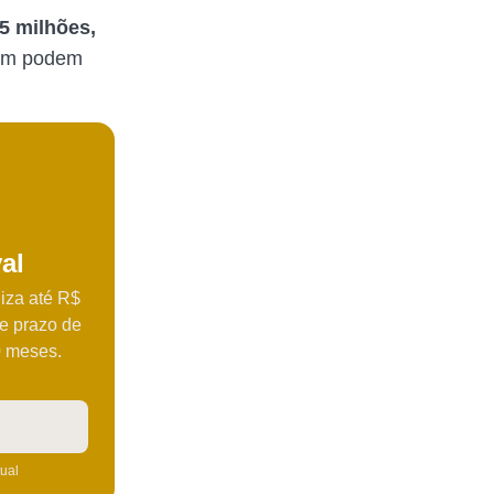
 5 milhões,
bém podem
al
iza até R$
 e prazo de
0 meses.
!
tual