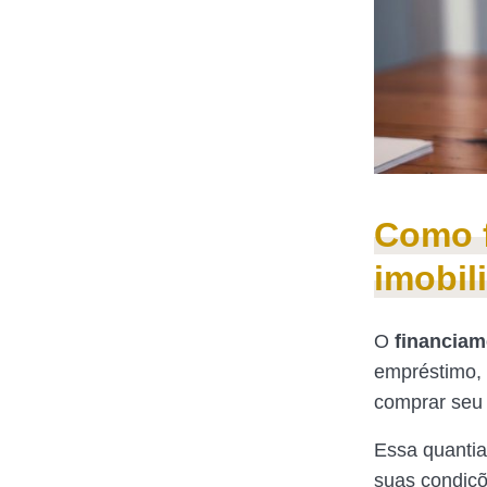
Como f
imobil
O
financiam
empréstimo, 
comprar seu 
Essa quantia
suas condiçõ