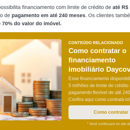
ossibilita financiamento com limite de crédito de
até R$
zo de
pagamento em até 240 meses
. Os clientes tam
é 70% do valor do imóvel.
CONTEÚDO RELACIONADO
Como contratar o
financiamento
imobiliário Daycov
Esse financiamento disponibil
5 milhões de limite de crédito
pagamento flexível de até 24
Confira aqui como contratá-lo
Como contratar
* Você continuará no site a