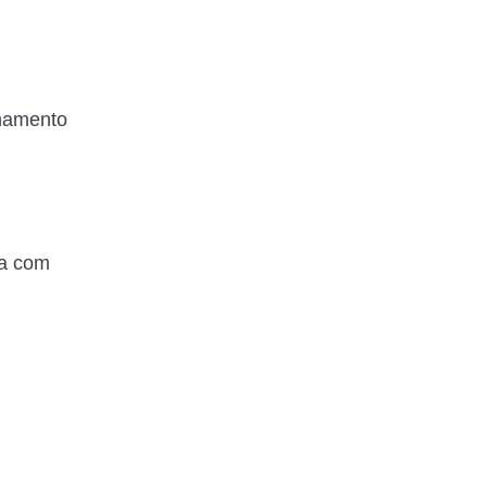
onamento
ha com