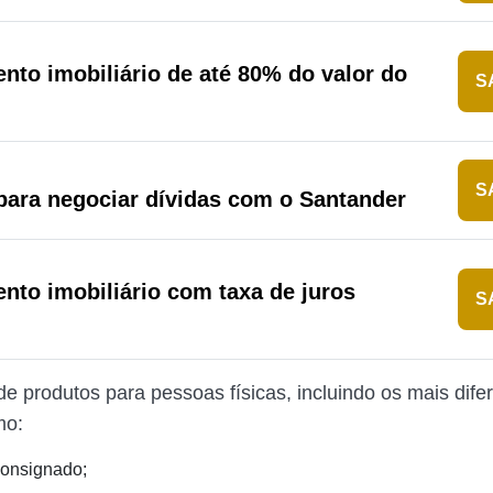
nto imobiliário de até 80% do valor do
S
S
ara negociar dívidas com o Santander
nto imobiliário com taxa de juros
S
e produtos para pessoas físicas, incluindo os mais dife
mo:
consignado;