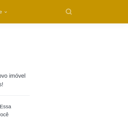
e
ovo imóvel
s!
 Essa
você