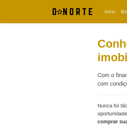
Início
Be
Conh
imobi
Com o finan
com condiçõ
Nunca foi tão
oportunidade
comprar sua