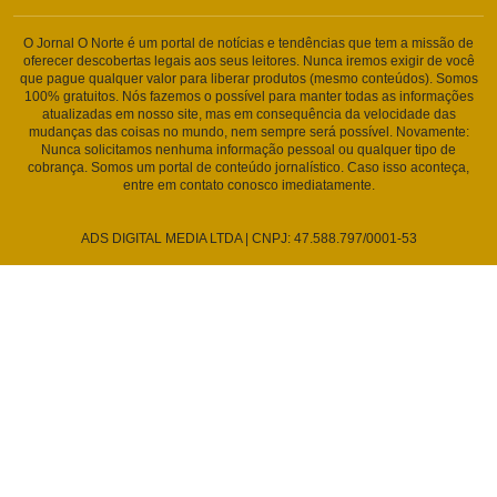
O Jornal O Norte é um portal de notícias e tendências que tem a missão de
oferecer descobertas legais aos seus leitores. Nunca iremos exigir de você
que pague qualquer valor para liberar produtos (mesmo conteúdos). Somos
100% gratuitos. Nós fazemos o possível para manter todas as informações
atualizadas em nosso site, mas em consequência da velocidade das
mudanças das coisas no mundo, nem sempre será possível. Novamente:
Nunca solicitamos nenhuma informação pessoal ou qualquer tipo de
cobrança. Somos um portal de conteúdo jornalístico. Caso isso aconteça,
entre em contato conosco imediatamente.
ADS DIGITAL MEDIA LTDA | CNPJ: 47.588.797/0001-53