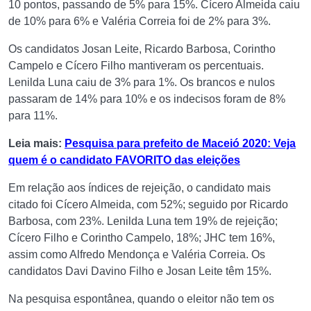
10 pontos, passando de 5% para 15%. Cícero Almeida caiu
de 10% para 6% e Valéria Correia foi de 2% para 3%.
Os candidatos Josan Leite, Ricardo Barbosa, Corintho
Campelo e Cícero Filho mantiveram os percentuais.
Lenilda Luna caiu de 3% para 1%. Os brancos e nulos
passaram de 14% para 10% e os indecisos foram de 8%
para 11%.
Leia mais:
Pesquisa para prefeito de Maceió 2020: Veja
quem é o candidato FAVORITO das eleições
Em relação aos índices de rejeição, o candidato mais
citado foi Cícero Almeida, com 52%; seguido por Ricardo
Barbosa, com 23%. Lenilda Luna tem 19% de rejeição;
Cícero Filho e Corintho Campelo, 18%; JHC tem 16%,
assim como Alfredo Mendonça e Valéria Correia. Os
candidatos Davi Davino Filho e Josan Leite têm 15%.
Na pesquisa espontânea, quando o eleitor não tem os