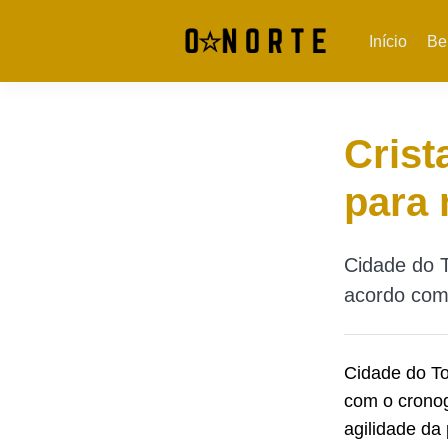
Início
Be
Crist
para 
Cidade do T
acordo com 
Cidade do T
com o cronog
agilidade da