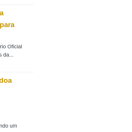
a
para
io Oficial
 da...
rdoa
ando um