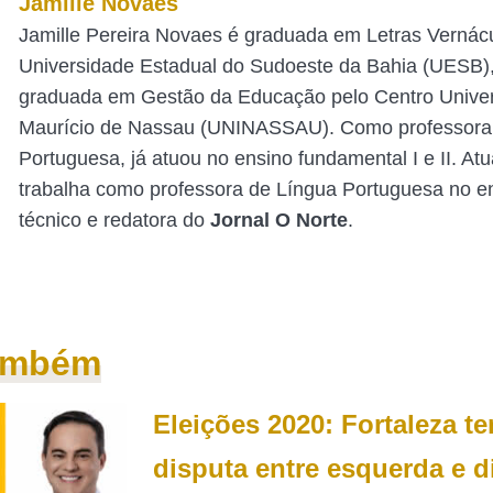
Jamille Novaes
Jamille Pereira Novaes é graduada em Letras Vernác
Universidade Estadual do Sudoeste da Bahia (UESB),
graduada em Gestão da Educação pelo Centro Univers
Maurício de Nassau (UNINASSAU). Como professora
Portuguesa, já atuou no ensino fundamental I e II. At
trabalha como professora de Língua Portuguesa no e
técnico e redatora do
Jornal O Norte
.
também
Eleições 2020: Fortaleza t
disputa entre esquerda e di