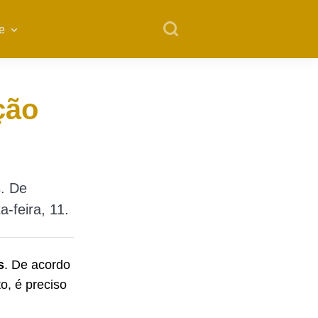
e
ção
s. De
-feira, 11.
s
. De acordo
o, é preciso