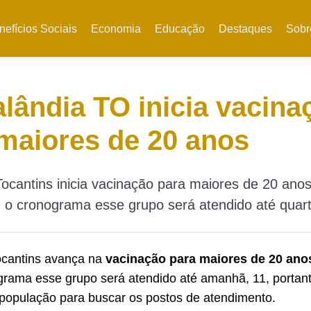
nefícios Sociais
Economia
Educação
Destaques
Sobr
alândia TO inicia vacina
maiores de 20 anos
ocantins inicia vacinação para maiores de 20 ano
o cronograma esse grupo será atendido até quarta
ocantins avança na
vacinação para maiores de 20 ano
rama esse grupo será atendido até amanhã, 11, portant
 população para buscar os postos de atendimento.