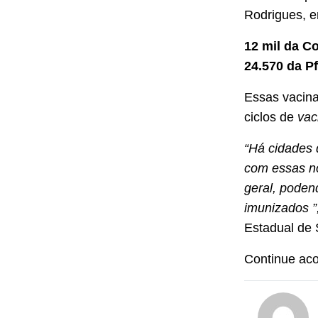
Rodrigues, e
12 mil da C
24.570 da Pf
Essas vacina
ciclos de
vac
“Há cidades 
com essas no
geral, poden
imunizados ”
Estadual de 
Continue a