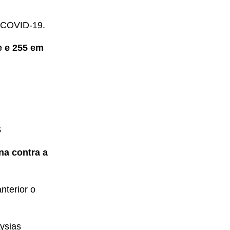
a COVID-19.
e e 255 em
s
na contra a
nterior o
ysias