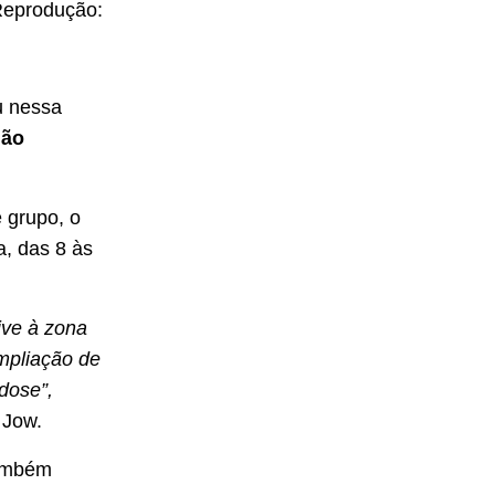
Reprodução:
u nessa
não
 grupo, o
a, das 8 às
ive à zona
mpliação de
dose”,
 Jow.
ambém