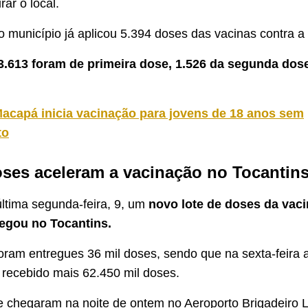
ar o local.
o município já aplicou 5.394 doses das vacinas contra 
3.613 foram de primeira dose, 1.526 da segunda dos
acapá inicia vacinação para jovens de 18 anos sem
to
ses aceleram a vacinação no Tocantin
última segunda-feira, 9, um
novo lote de doses da vaci
egou no Tocantins.
foram entregues 36 mil doses, sendo que na sexta-feira a
 recebido mais 62.450 mil doses.
 chegaram na noite de ontem no Aeroporto Brigadeiro L