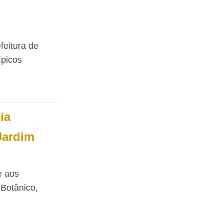
feitura de
ípicos
ia
Jardim
e aos
Botânico,