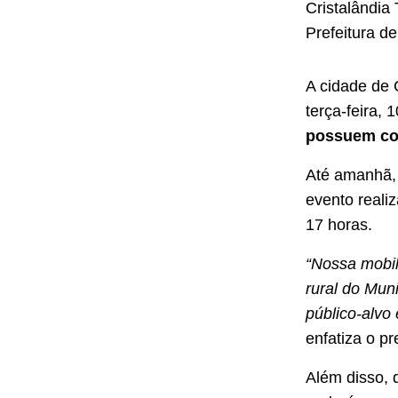
Cristalândia
Prefeitura d
A cidade de C
terça-feira, 
possuem co
Até amanhã, 
evento reali
17 horas.
“Nossa mobil
rural do Mun
público-alv
enfatiza o pr
Além disso,