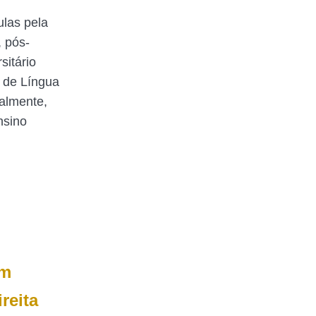
ulas pela
 pós-
itário
 de Língua
ualmente,
nsino
em
reita