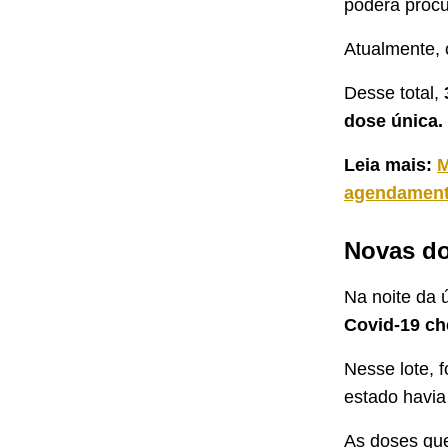
poderá procur
Atualmente, 
Desse total,
dose única.
Leia mais:
M
agendamen
Novas do
Na noite da 
Covid-19 ch
Nesse lote, 
estado havia
As doses que