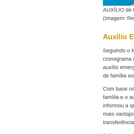
AUXÍLIO de R
(Imagem: Re
Auxílio 
Seguindo o M
cronograma d
auxílio emer
de família so
Com base na 
família e o 
informou a q
mais vantajo
transferênci