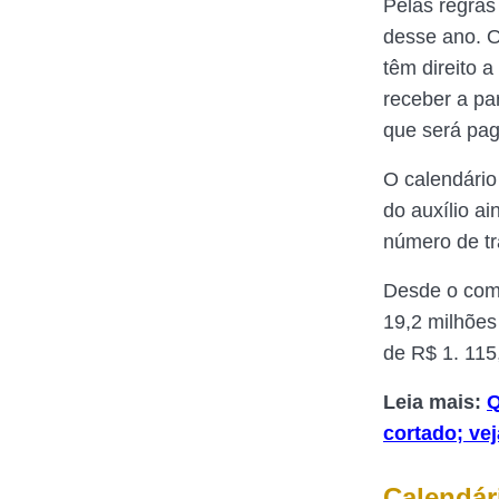
Pelas regras
desse ano. O
têm direito 
receber a par
que será pa
O calendário
do auxílio a
número de tr
Desde o come
19,2 milhões
de R$ 1. 11
Leia mais:
Q
cortado; ve
Calendár