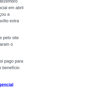
 dezembro
ial em abril
eçou a
xílio extra
e pelo site
maram o
foi pago para
 benefício
gencial