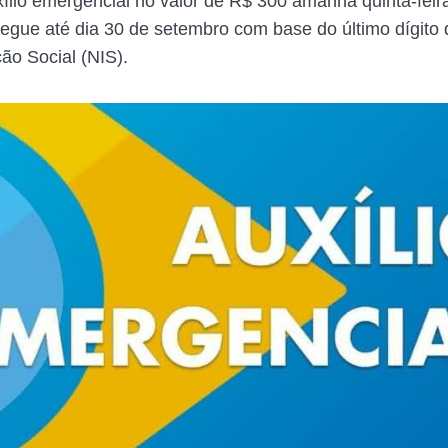
xílio emergencial no valor de R$ 300 amanhã quinta-feir
gue até dia 30 de setembro com base do último dígito
ção Social (NIS).