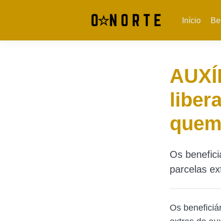
Início
Be
AUXÍ
liber
quem
Os benefic
parcelas ex
Os beneficiá