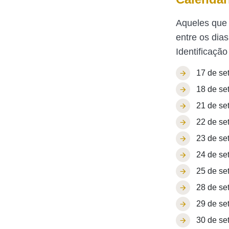
Aqueles que 
entre os dia
Identificação
17 de set
18 de set
21 de set
22 de set
23 de set
24 de set
25 de set
28 de set
29 de set
30 de set