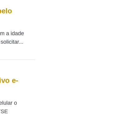
pelo
am a idade
licitar...
ivo e-
lular o
 TSE