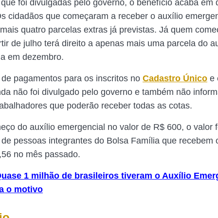
 que foi divulgadas pelo governo, o benefício acaba em
s cidadãos que começaram a receber o auxílio emergenc
a mais quatro parcelas extras já previstas. Já quem com
tir de julho terá direito a apenas mais uma parcela do au
ga em dezembro.
 de pagamentos para os inscritos no
Cadastro Único
e 
inda não foi divulgado pelo governo e também não infor
abalhadores que poderão receber todas as cotas.
ço do auxílio emergencial no valor de R$ 600, o valor 
 de pessoas integrantes do Bolsa Família que recebem o
5,56 no mês passado.
uase 1 milhão de brasileiros tiveram o Auxílio Emer
ja o motivo
io