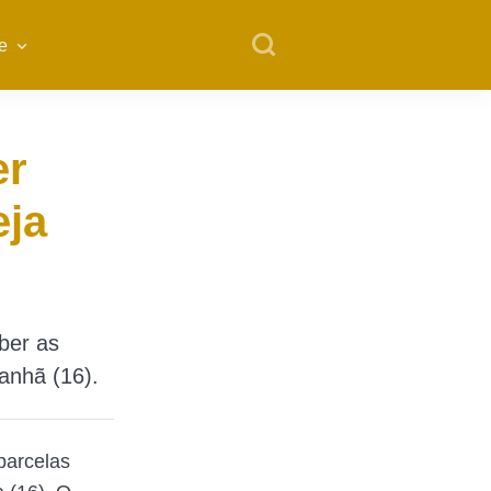
e
er
eja
ber as
anhã (16).
parcelas