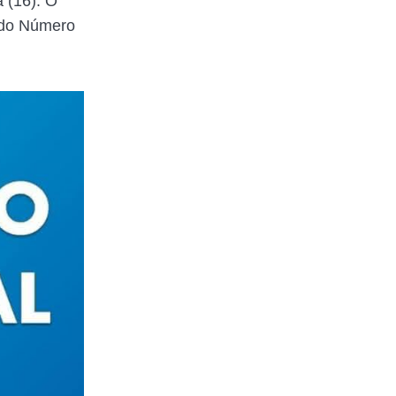
a (16). O
 do Número