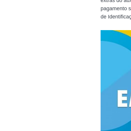
extras do au
pagamento se
de Identifica