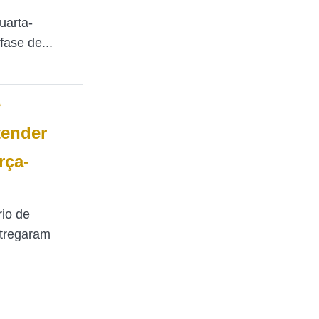
uarta-
fase de...
e
tender
rça-
io de
ntregaram