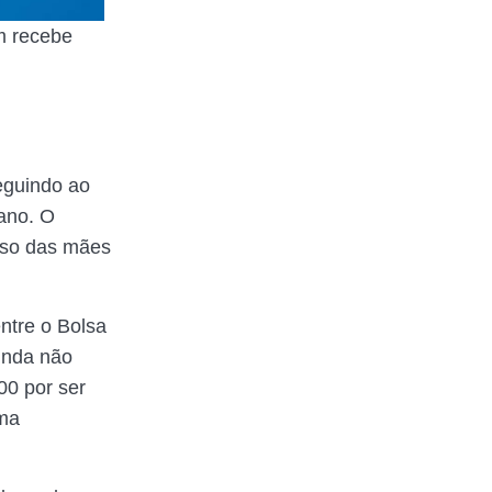
m recebe
eguindo ao
ano. O
aso das mães
ntre o Bolsa
ainda não
00 por ser
ama