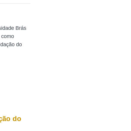
sidade Brás
a como
redação do
ação do