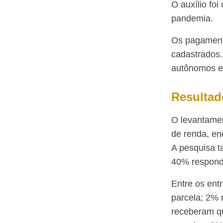
O auxílio fo
pandemia.
Os pagament
cadastrados.
autônomos e 
Resultad
O levantamen
de renda, en
A pesquisa t
40% respond
Entre os ent
parcela; 2% 
receberam qu