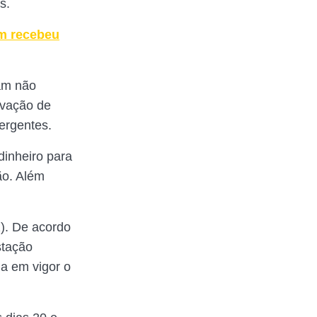
s.
em recebeu
ram não
ovação de
ergentes.
inheiro para
ão. Além
2). De acordo
stação
ua em vigor o