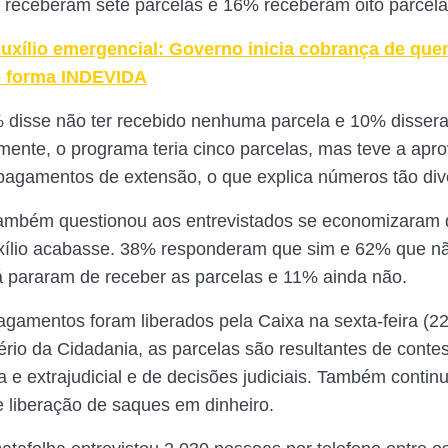
 receberam sete parcelas e 16% receberam oito parcela
uxílio emergencial: Governo inicia cobrança de qu
e forma INDEVIDA
% disse não ter recebido nenhuma parcela e 10% disse
almente, o programa teria cinco parcelas, mas teve a apr
pagamentos de extensão, o que explica números tão div
ambém questionou aos entrevistados se economizaram d
xílio acabasse. 38% responderam que sim e 62% que n
á pararam de receber as parcelas e 11% ainda não.
agamentos foram liberados pela Caixa na sexta-feira (2
ério da Cidadania, as parcelas são resultantes de conte
a e extrajudicial e de decisões judiciais. Também contin
e liberação de saques em dinheiro.