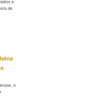
rádios e
sora de
Bahia
as
ensas, o
b