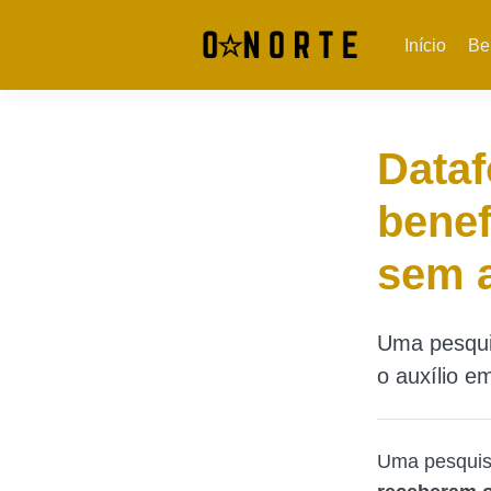
Início
Be
Dataf
benef
sem a
Uma pesqui
o auxílio e
Uma pesquisa