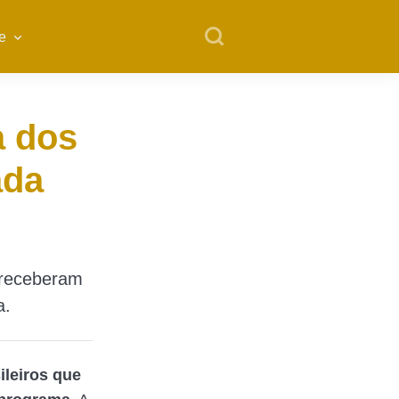
e
a dos
ada
 receberam
a.
ileiros que