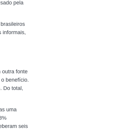
usado pela
rasileiros
 informais,
outra fonte
o benefício.
 Do total,
nas uma
 8%
eberam seis