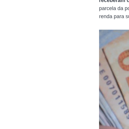
receberam o
parcela da p
renda para su