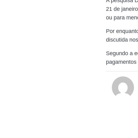
A pesquisa D
21 de janeir
ou para men
Por enquanto
discutida no
Segundo a eq
pagamentos d