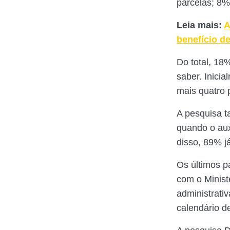
parcelas; 8%
Leia mais:
A
benefício d
Do total, 18
saber. Inici
mais quatro 
A pesquisa t
quando o au
disso, 89% j
Os últimos p
com o Minist
administrativ
calendário d