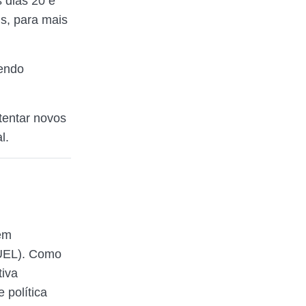
 dias 20 e
is, para mais
sendo
tentar novos
l.
em
(UEL). Como
tiva
 política