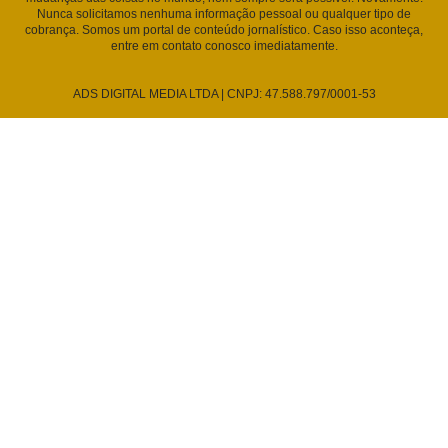
Nunca solicitamos nenhuma informação pessoal ou qualquer tipo de
cobrança. Somos um portal de conteúdo jornalístico. Caso isso aconteça,
entre em contato conosco imediatamente.
ADS DIGITAL MEDIA LTDA | CNPJ: 47.588.797/0001-53