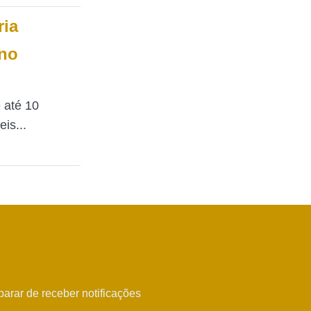
ria
 no
e até 10
is...
arar de receber notificações