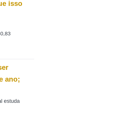
e isso
40,83
ser
e ano;
l estuda