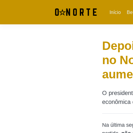
Início
Be
Depoi
no No
aumen
O president
econômica d
Na última se