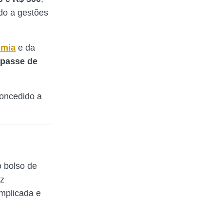
do a gestões
mia
e da
epasse de
concedido a
 bolso de
az
mplicada e