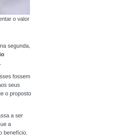
ntar o valor
 na segunda,
io
s.
asses fossem
aos seus
ue o proposto
ssa a ser
que a
o benefício.