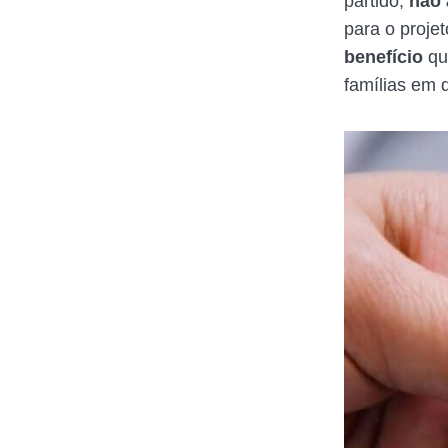
partido,
não 
para o proje
benefício
que
famílias em 