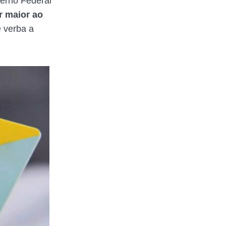
erno Federal
r maior ao
e verba a