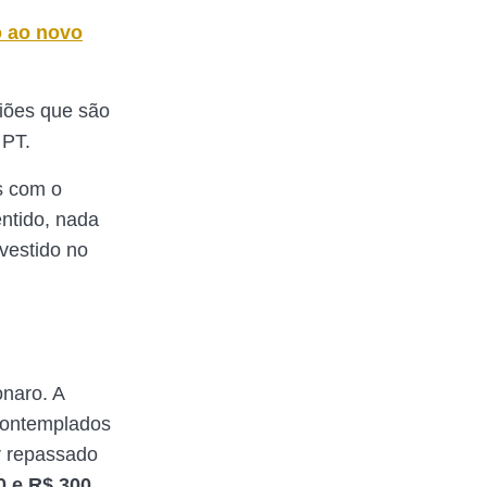
o ao novo
giões que são
o PT.
s com o
entido, nada
nvestido no
onaro. A
contemplados
r repassado
0 e R$ 300
,