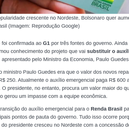
pularidade crescente no Nordeste, Bolsonaro quer aume
asil (Imagem: Reprodução Google)
 foi confirmada ao
G1
por três fontes do governo. Ainda
mou conhecimento do projeto que vai
substituir o auxíl
l
apresentado pelo Ministro da Economia, Paulo Guede
o ministro Paulo Guedes era que o valor dos novos rep
R$ 250. Atualmente o auxílio emergencial paga R$ 600 
s. O presidente, no entanto, procura um valor maior do q
 o gerou um impasse com a equipe econômica.
transição do auxílio emergencial para o
Renda Brasil
pa
ipais pontos de pauta do governo. Tudo isso ocorre por
 do presidente cresceu no Nordeste com a concessão d