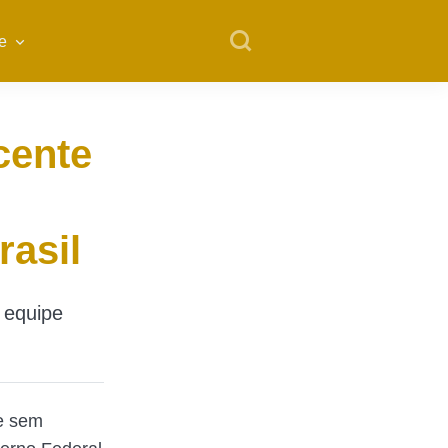
e
cente
rasil
 equipe
te sem