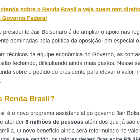
ntenda sobre o Renda Brasil e veja quem tem direit
o Governo Federal
o presidente Jair Bolsonaro é de ampliar o apoio nas re
ente dominadas pela política da oposição, em especial 
om técnicos da equipe econômica do Governo, as conta
estão fechando, dificultando ainda mais gastos. Nesse s
ainda sobre o pedido do presidente para elevar o valor i
l.
o Renda Brasil?
il é o novo programa assistencial do governo Jair Bols
ve atender
8 milhões de pessoas
além dos que já são 
amília. O novo benefício ainda será reformulado no valo
ários. Nesse sentido, os valores devem ficar entre
R$ 25