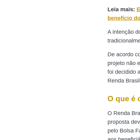
Leia mais:
E
benefício d
A intenção d
tradicionalm
De acordo c
projeto não 
foi decidido 
Renda Brasi
O que é 
O Renda Bras
proposta de
pelo Bolsa F
aos benefici