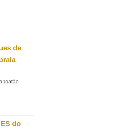
ues de
praia
Jaboatão
ÕES do