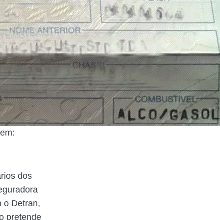
gem:
rios dos
Seguradora
 o Detran,
o pretende