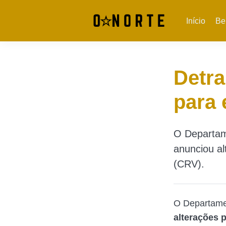
Início
Be
Detr
para 
O Departam
anunciou al
(CRV).
O Departame
alterações 