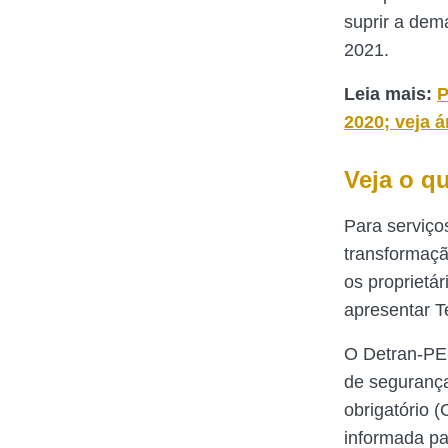
suprir a dem
2021.
Leia mais:
P
2020; veja 
Veja o q
Para serviço
transformaçã
os proprietá
apresentar T
O Detran-PE 
de seguranç
obrigatório 
informada pa