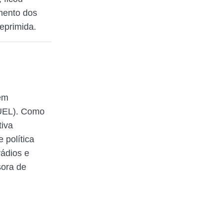
mento dos
eprimida.
em
(UEL). Como
tiva
 política
rádios e
sora de