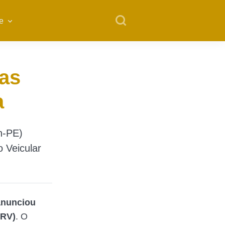
e
as
a
n-PE)
o Veicular
anunciou
CRV)
. O