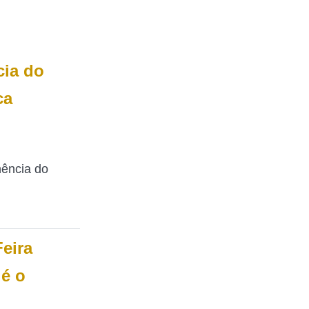
ia do
ca
ência do
Feira
é o