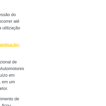
ressão do
correr até
 utilização
bilitação;
cional de
s Automotores
juízo em
o, em um
tor.
cimento de
 ficou