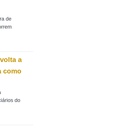
ira de
orrem
volta a
ba como
a
iários do