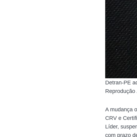
Detran-PE a
Reprodução 
A mudança oc
CRV e Certif
Líder, suspe
com prazo de