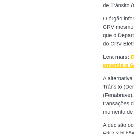
de Trânsito 
O órgão info
CRV mesmo a
que o Depart
do CRV Eletr
Leia mais:
D
entenda o 
A alternativ
Trânsito (De
(Fenabrave),
transações 
momento de a
A decisão oc
R$ 2,2 bilhõ