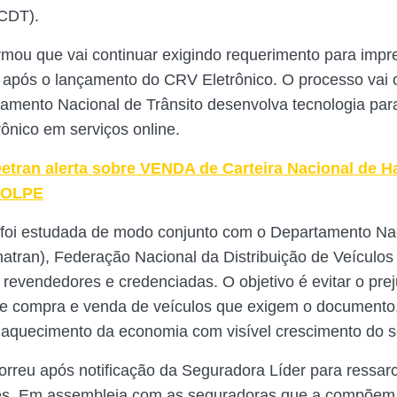
(CDT).
rmou que vai continuar exigindo requerimento para imp
pós o lançamento do CRV Eletrônico. O processo vai o
amento Nacional de Trânsito desenvolva tecnologia para
ônico em serviços online.
etran alerta sobre VENDA de Carteira Nacional de Ha
GOLPE
a foi estudada de modo conjunto com o Departamento Na
natran), Federação Nacional da Distribuição de Veículo
 revendedores e credenciadas. O objetivo é evitar o pre
de compra e venda de veículos que exigem o document
quecimento da economia com visível crescimento do se
orreu após notificação da Seguradora Líder para ressar
es. Em assembleia com as seguradoras que a compõem,