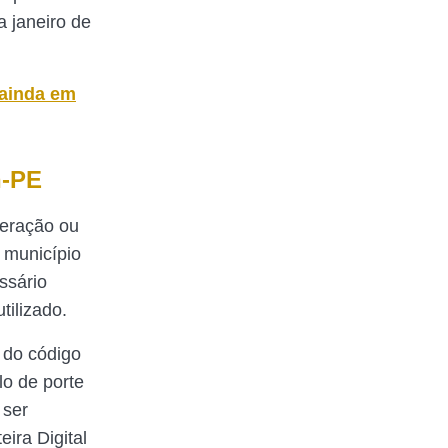
 janeiro de
ainda em
n-PE
teração ou
 município
ssário
tilizado.
 do código
o de porte
 ser
eira Digital