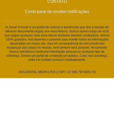
CONTATO
Como parar de receber notificações
O Jornal O Norte é um portal de notícias e tendências que tem a missão de
oferecer descobertas legais aos seus leitores. Nunca iremos exigir de você
que pague qualquer valor para liberar produtos (mesmo conteúdos). Somos
100% gratuitos. Nós fazemos o possível para manter todas as informações
atualizadas em nosso site, mas em consequência da velocidade das
mudanças das coisas no mundo, nem sempre será possível. Novamente:
Nunca solicitamos nenhuma informação pessoal ou qualquer tipo de
cobrança. Somos um portal de conteúdo jornalístico. Caso isso aconteça,
entre em contato conosco imediatamente.
ADS DIGITAL MEDIA LTDA | CNPJ: 47.588.797/0001-53