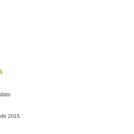
s
idato
sde 2015