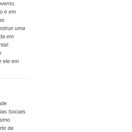
overno.
ro e em
as
nstruir uma
ada em
tal:
e
z ele em
ade
ias Sociais
Como
rtir de