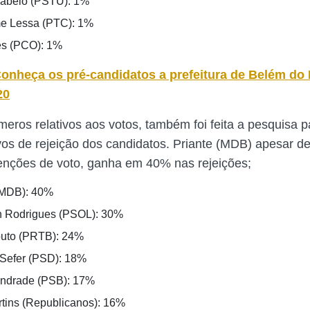
Rabelo (PSTU): 1%
e Lessa (PTC): 1%
es (PCO): 1%
onheça os pré-candidatos a prefeitura de Belém do 
20
eros relativos aos votos, também foi feita a pesquisa p
ivos de rejeição dos candidatos. Priante (MDB) apesar d
tenções de voto, ganha em 40% nas rejeições;
(MDB): 40%
n Rodrigues (PSOL): 30%
outo (PRTB): 24%
Sefer (PSD): 18%
Andrade (PSB): 17%
tins (Republicanos): 16%