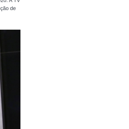
020. A TV
eição de