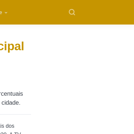
e
cipal
rcentuais
 cidade.
is dos