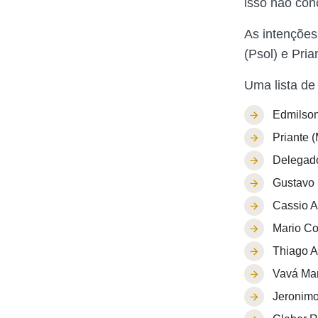
isso não con
As intenções
(Psol) e Pri
Uma lista de 
Edmilso
Priante 
Delegado
Gustavo 
Cassio A
Mario Co
Thiago A
Vavá Mar
Jeronim