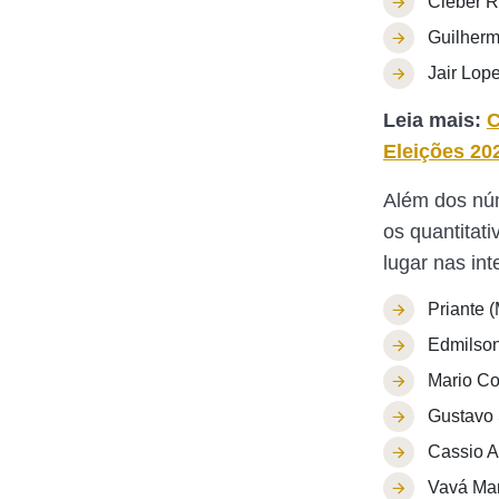
Cleber 
Guilherm
Jair Lop
Leia mais:
C
Eleições 20
Além dos núm
os quantitat
lugar nas in
Priante 
Edmilso
Mario C
Gustavo 
Cassio 
Vavá Mar