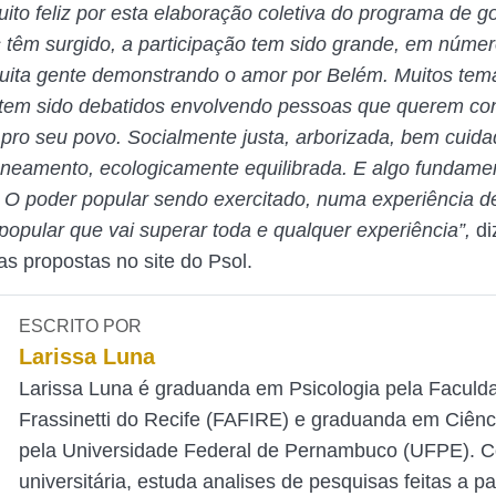
ito feliz por esta elaboração coletiva do programa de g
s têm surgido, a participação tem sido grande, em núme
uita gente demonstrando o amor por Belém. Muitos tem
 tem sido debatidos envolvendo pessoas que querem co
pro seu povo. Socialmente justa, arborizada, bem cuid
neamento, ecologicamente equilibrada. E algo fundamen
 O poder popular sendo exercitado, numa experiência d
 popular que vai superar toda e qualquer experiência”,
di
as propostas no site do Psol.
ESCRITO POR
Larissa Luna
Larissa Luna é graduanda em Psicologia pela Faculd
Frassinetti do Recife (FAFIRE) e graduanda em Ciênc
pela Universidade Federal de Pernambuco (UFPE). 
universitária, estuda analises de pesquisas feitas a pa