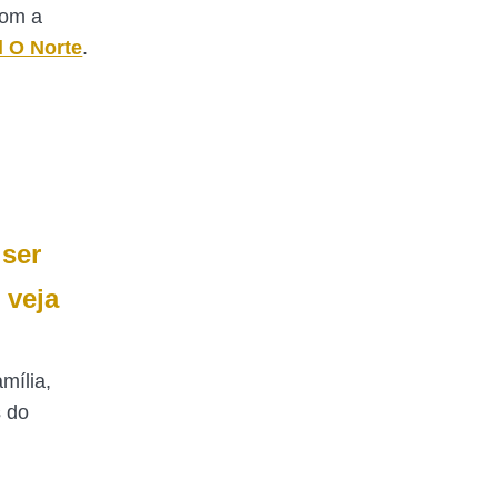
com a
l O Norte
.
ser
 veja
mília,
 do