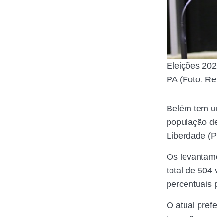
Eleições 202
PA (Foto: R
Belém tem um
população de
Liberdade (P
Os levantame
total de 504
percentuais 
O atual pref