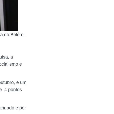
ura de Belém-
uisa, a
ocialismo e
outubro, e um
de 4 pontos
mandado e por