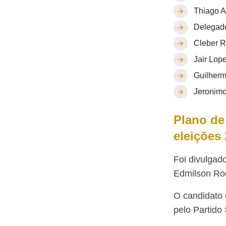
Thiago A
Delegado
Cleber 
Jair Lop
Guilherm
Jeronim
Plano de
eleições
Foi divulgad
Edmilson Rod
O candidato 
pelo Partido