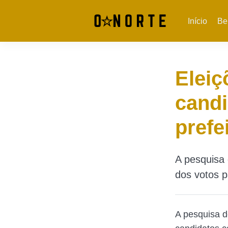
Início
Be
Eleiç
candi
prefe
A pesquisa 
dos votos p
A pesquisa d