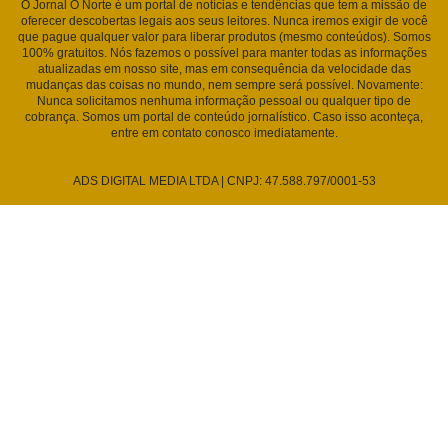
O Jornal O Norte é um portal de notícias e tendências que tem a missão de
oferecer descobertas legais aos seus leitores. Nunca iremos exigir de você
que pague qualquer valor para liberar produtos (mesmo conteúdos). Somos
100% gratuitos. Nós fazemos o possível para manter todas as informações
atualizadas em nosso site, mas em consequência da velocidade das
mudanças das coisas no mundo, nem sempre será possível. Novamente:
Nunca solicitamos nenhuma informação pessoal ou qualquer tipo de
cobrança. Somos um portal de conteúdo jornalístico. Caso isso aconteça,
entre em contato conosco imediatamente.
ADS DIGITAL MEDIA LTDA | CNPJ: 47.588.797/0001-53