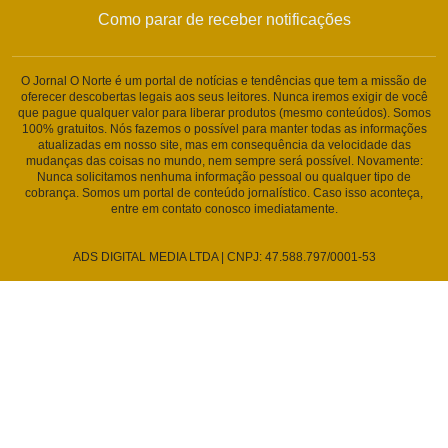
Como parar de receber notificações
O Jornal O Norte é um portal de notícias e tendências que tem a missão de
oferecer descobertas legais aos seus leitores. Nunca iremos exigir de você
que pague qualquer valor para liberar produtos (mesmo conteúdos). Somos
100% gratuitos. Nós fazemos o possível para manter todas as informações
atualizadas em nosso site, mas em consequência da velocidade das
mudanças das coisas no mundo, nem sempre será possível. Novamente:
Nunca solicitamos nenhuma informação pessoal ou qualquer tipo de
cobrança. Somos um portal de conteúdo jornalístico. Caso isso aconteça,
entre em contato conosco imediatamente.
ADS DIGITAL MEDIA LTDA | CNPJ: 47.588.797/0001-53