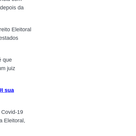
 depois da
ito Eleitoral
testados
é que
um juiz
I sua
a Covid-19
Eleitoral,