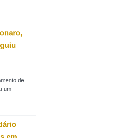
onaro,
eguiu
çamento de
iu um
dário
os em