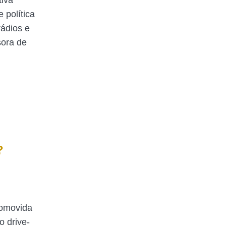
tiva
 política
rádios e
sora de
?
romovida
o drive-