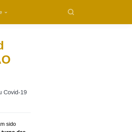
e
d
ÃO
u Covid-19
am sido