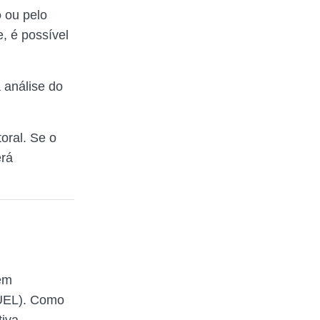
o
ou pelo
e, é possível
 análise do
oral. Se o
erá
em
(UEL). Como