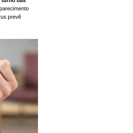
 turno das
mparecimento
rus prevê