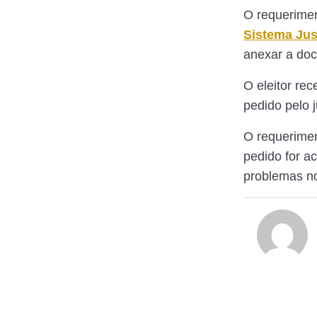
O requeriment
Sistema Just
anexar a do
O eleitor re
pedido pelo j
O requerimen
pedido for ac
problemas no