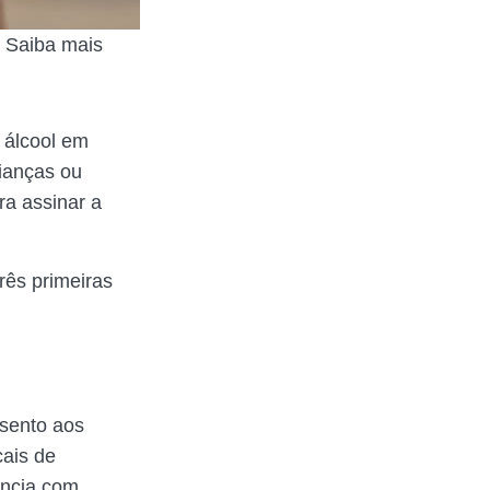
? Saiba mais
 álcool em
rianças ou
ra assinar a
rês primeiras
isento aos
ais de
ência com