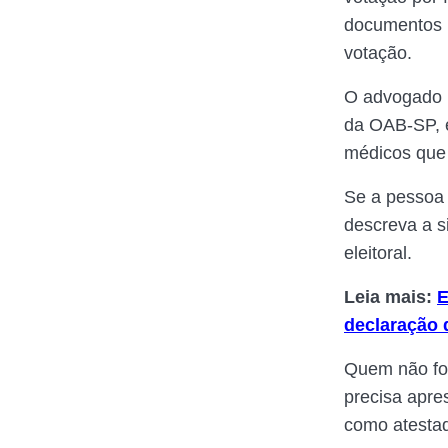
documentos m
votação.
O advogado R
da OAB-SP, ex
médicos que 
Se a pessoa 
descreva a si
eleitoral.
Leia mais:
E
declaração 
Quem não for
precisa apre
como atestad