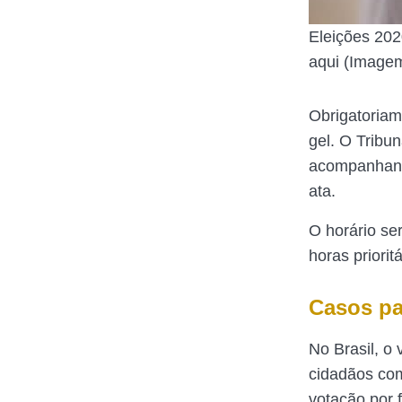
Eleições 202
aqui (Image
Obrigatoriam
gel. O Tribu
acompanhante
ata.
O horário se
horas priori
Casos par
No Brasil, o 
cidadãos co
votação por f