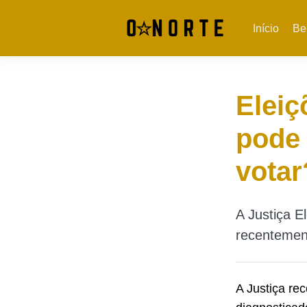
Início
Be
Eleiç
pode 
votar
A Justiça E
recentemen
A Justiça re