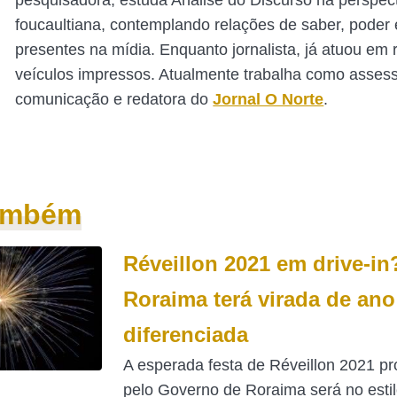
pesquisadora, estuda Análise do Discurso na perspec
foucaultiana, contemplando relações de saber, poder e
presentes na mídia. Enquanto jornalista, já atuou em 
veículos impressos. Atualmente trabalha como asses
comunicação e redatora do
Jornal O Norte
.
também
Réveillon 2021 em drive-in
Roraima terá virada de ano
diferenciada
A esperada festa de Réveillon 2021 p
pelo Governo de Roraima será no estil