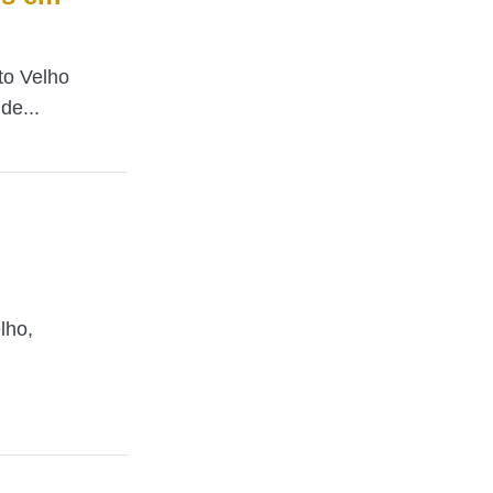
rto Velho
de...
lho,