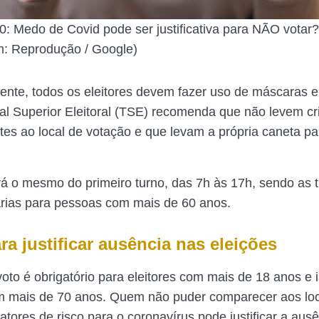
0: Medo de Covid pode ser justificativa para NÃO votar
m: Reprodução / Google)
ente, todos os eleitores devem fazer uso de máscaras e
nal Superior Eleitoral (TSE) recomenda que não levem c
s ao local de votação e que levam a própria caneta pa
rá o mesmo do primeiro turno, das 7h às 17h, sendo as t
tárias para pessoas com mais de 60 anos.
a justificar ausência nas eleições
voto é obrigatório para eleitores com mais de 18 anos e 
m mais de 70 anos. Quem não puder comparecer aos loc
atores de risco para o coronavírus pode justificar a aus