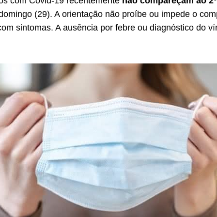
dos com Covid-19 recentemente
não compareçam ao 2º
domingo (29). A orientação não proíbe ou impede o co
 com sintomas. A ausência por febre ou diagnóstico do ví