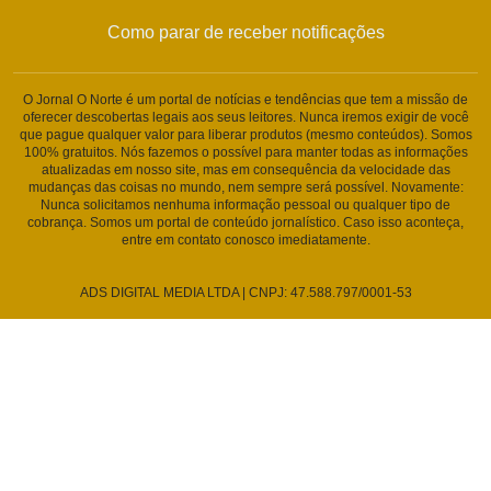
Como parar de receber notificações
O Jornal O Norte é um portal de notícias e tendências que tem a missão de
oferecer descobertas legais aos seus leitores. Nunca iremos exigir de você
que pague qualquer valor para liberar produtos (mesmo conteúdos). Somos
100% gratuitos. Nós fazemos o possível para manter todas as informações
atualizadas em nosso site, mas em consequência da velocidade das
mudanças das coisas no mundo, nem sempre será possível. Novamente:
Nunca solicitamos nenhuma informação pessoal ou qualquer tipo de
cobrança. Somos um portal de conteúdo jornalístico. Caso isso aconteça,
entre em contato conosco imediatamente.
ADS DIGITAL MEDIA LTDA | CNPJ: 47.588.797/0001-53