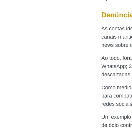
Denúncia
As contas id
canais manti
news sobre o
Ao todo, for
WhatsApp; 3.
descartadas 
Como medida 
para combate
redes sociais
Um exemplo 
de ódio cont