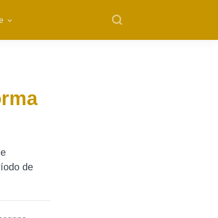
e
forma
de
ríodo de