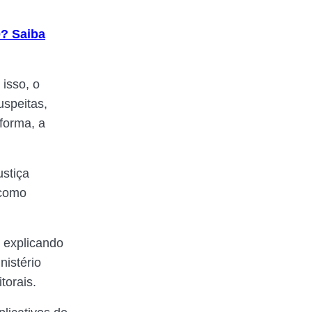
0? Saiba
isso, o
uspeitas,
forma, a
ustiça
 como
o explicando
nistério
torais.