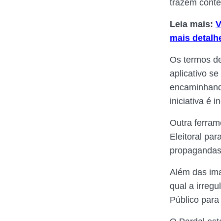
trazem conte
Leia mais:
V
mais detalh
Os termos de
aplicativo s
encaminhando
iniciativa é 
Outra ferram
Eleitoral pa
propagandas 
Além das ima
qual a irregu
Público para