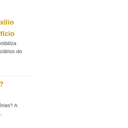
xílio
fício
nibiliza
ciários do
s?
érias? A
.