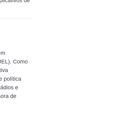
licativos de
em
(UEL). Como
tiva
 política
rádios e
sora de