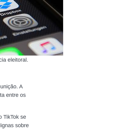
a eleitoral.
unição. A
ta entre os
o TikTok se
dignas sobre