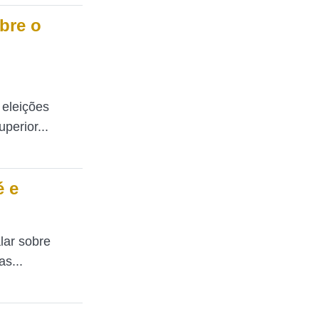
bre o
 eleições
perior...
é e
lar sobre
s...