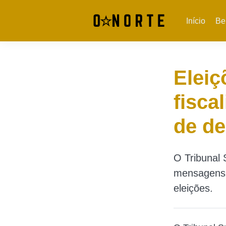
Início
Be
Eleiç
fisca
de de
O Tribunal 
mensagens 
eleições.