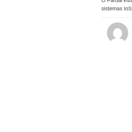
O Pardal est
sistemas IoS