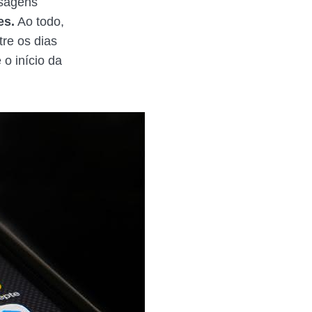
nsagens
es.
Ao todo,
re os dias
o início da