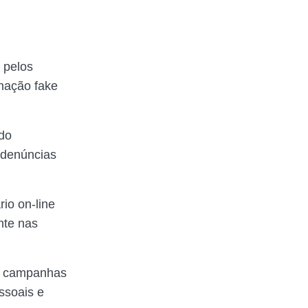
 pelos
inação fake
 do
 denúncias
io on-line
nte nas
r campanhas
ssoais e