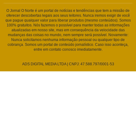
O Jornal O Norte é um portal de notícias e tendências que tem a missão de
oferecer descobertas legais aos seus leitores. Nunca iremos exigir de você
que pague qualquer valor para liberar produtos (mesmo conteúdos). Somos
100% gratuitos. Nós fazemos o possível para manter todas as informações
atualizadas em nosso site, mas em consequência da velocidade das
mudanças das coisas no mundo, nem sempre será possível. Novamente:
Nunca solicitamos nenhuma informação pessoal ou qualquer tipo de
cobrança. Somos um portal de conteúdo jornalístico. Caso isso aconteça,
entre em contato conosco imediatamente.
ADS DIGITAL MEDIA LTDA | CNPJ: 47.588.797/0001-53