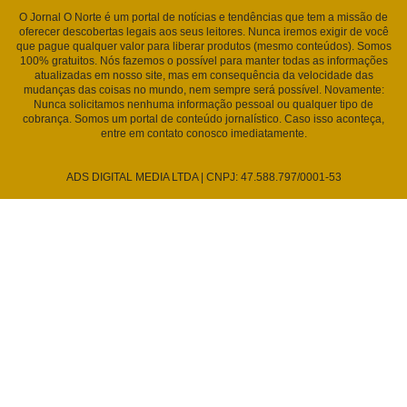
O Jornal O Norte é um portal de notícias e tendências que tem a missão de
oferecer descobertas legais aos seus leitores. Nunca iremos exigir de você
que pague qualquer valor para liberar produtos (mesmo conteúdos). Somos
100% gratuitos. Nós fazemos o possível para manter todas as informações
atualizadas em nosso site, mas em consequência da velocidade das
mudanças das coisas no mundo, nem sempre será possível. Novamente:
Nunca solicitamos nenhuma informação pessoal ou qualquer tipo de
cobrança. Somos um portal de conteúdo jornalístico. Caso isso aconteça,
entre em contato conosco imediatamente.
ADS DIGITAL MEDIA LTDA | CNPJ: 47.588.797/0001-53