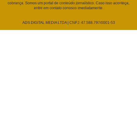
cobrança. Somos um portal de conteúdo jornalístico. Caso isso aconteça,
entre em contato conosco imediatamente.
ADS DIGITAL MEDIA LTDA | CNPJ: 47.588.797/0001-53