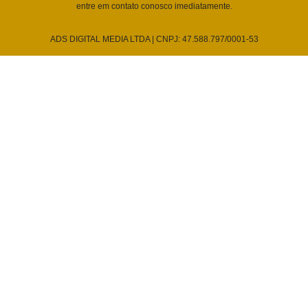
entre em contato conosco imediatamente.
ADS DIGITAL MEDIA LTDA | CNPJ: 47.588.797/0001-53