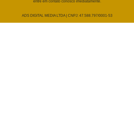
entre em contato conosco imediatamente.
ADS DIGITAL MEDIA LTDA | CNPJ: 47.588.797/0001-53