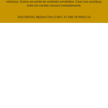
cobrança. Somos um portal de conteúdo jornalístico. Caso isso aconteça,
entre em contato conosco imediatamente.
ADS DIGITAL MEDIA LTDA | CNPJ: 47.588.797/0001-53