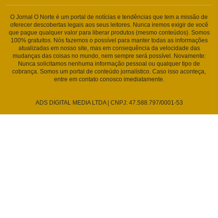
O Jornal O Norte é um portal de notícias e tendências que tem a missão de
oferecer descobertas legais aos seus leitores. Nunca iremos exigir de você
que pague qualquer valor para liberar produtos (mesmo conteúdos). Somos
100% gratuitos. Nós fazemos o possível para manter todas as informações
atualizadas em nosso site, mas em consequência da velocidade das
mudanças das coisas no mundo, nem sempre será possível. Novamente:
Nunca solicitamos nenhuma informação pessoal ou qualquer tipo de
cobrança. Somos um portal de conteúdo jornalístico. Caso isso aconteça,
entre em contato conosco imediatamente.
ADS DIGITAL MEDIA LTDA | CNPJ: 47.588.797/0001-53