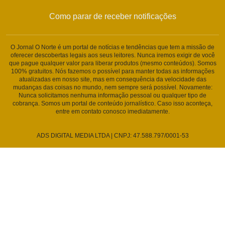
Como parar de receber notificações
O Jornal O Norte é um portal de notícias e tendências que tem a missão de
oferecer descobertas legais aos seus leitores. Nunca iremos exigir de você
que pague qualquer valor para liberar produtos (mesmo conteúdos). Somos
100% gratuitos. Nós fazemos o possível para manter todas as informações
atualizadas em nosso site, mas em consequência da velocidade das
mudanças das coisas no mundo, nem sempre será possível. Novamente:
Nunca solicitamos nenhuma informação pessoal ou qualquer tipo de
cobrança. Somos um portal de conteúdo jornalístico. Caso isso aconteça,
entre em contato conosco imediatamente.
ADS DIGITAL MEDIA LTDA | CNPJ: 47.588.797/0001-53