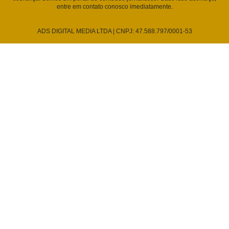
entre em contato conosco imediatamente.
ADS DIGITAL MEDIA LTDA | CNPJ: 47.588.797/0001-53