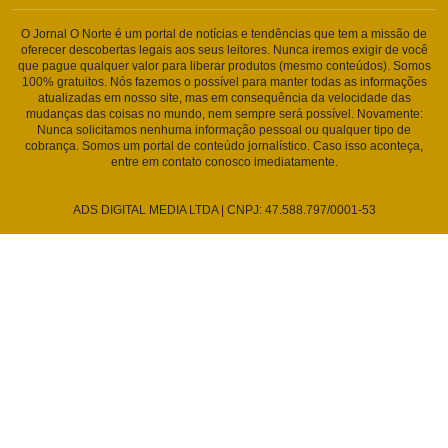
O Jornal O Norte é um portal de notícias e tendências que tem a missão de
oferecer descobertas legais aos seus leitores. Nunca iremos exigir de você
que pague qualquer valor para liberar produtos (mesmo conteúdos). Somos
100% gratuitos. Nós fazemos o possível para manter todas as informações
atualizadas em nosso site, mas em consequência da velocidade das
mudanças das coisas no mundo, nem sempre será possível. Novamente:
Nunca solicitamos nenhuma informação pessoal ou qualquer tipo de
cobrança. Somos um portal de conteúdo jornalístico. Caso isso aconteça,
entre em contato conosco imediatamente.
ADS DIGITAL MEDIA LTDA | CNPJ: 47.588.797/0001-53