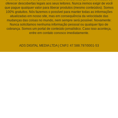
oferecer descobertas legais aos seus leitores. Nunca iremos exigir de você
que pague qualquer valor para liberar produtos (mesmo conteúdos). Somos
100% gratuitos. Nós fazemos o possível para manter todas as informações
atualizadas em nosso site, mas em consequência da velocidade das
mudanças das coisas no mundo, nem sempre será possível. Novamente:
Nunca solicitamos nenhuma informação pessoal ou qualquer tipo de
cobrança. Somos um portal de conteúdo jornalístico. Caso isso aconteça,
entre em contato conosco imediatamente.
ADS DIGITAL MEDIA LTDA | CNPJ: 47.588.797/0001-53